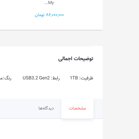
ProDrive
My...
86,000,000 تومان
14,500,000 تومان
توضیحات اجمالی
ظرفیت: 1TB رابط: USB3.2 Gen2 رنگ:مشکی
مشخصات
دیدگاه‌ها