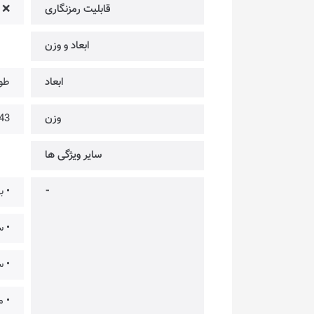
قابلیت رمزنگاری
❌
ابعاد و وزن
ابعاد
طول: 100mm × عر
وزن
43~ گر
سایر ویژگی‌ ها
⁃
• ب
• س
• سازگا
• م