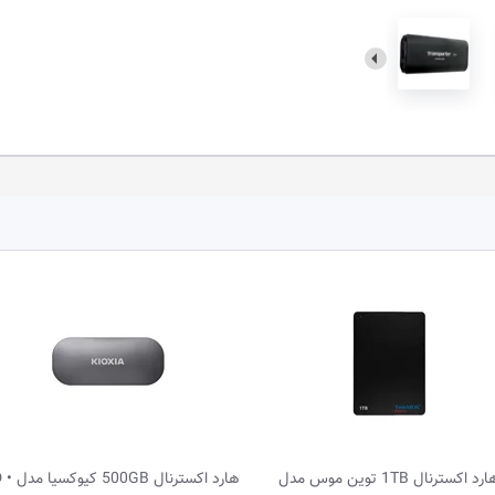
هارد اکسترنال 500GB کیوکسیا مدل SSD •