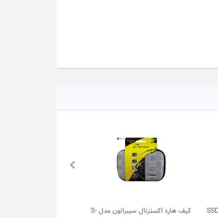
کیف هارد اکسترنال سیبراتون مدل S-
هارد اکسترنال 2TB ای دیتا مدل HD770G