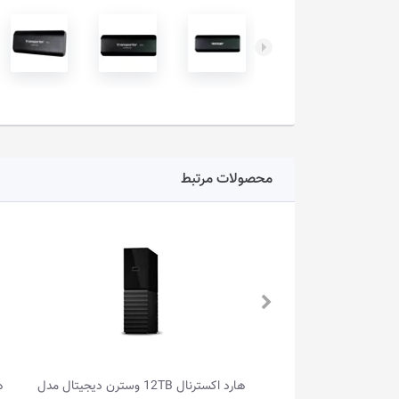
محصولات مرتبط
هارد اکسترنال 12TB وسترن دیجیتال مدل
هارد اکسترنال 1TB توین موس مدل