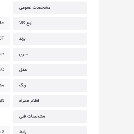
مشخصات عمومی
نوع کالا
هار
برند
RiOT
سری
er
مدل
EC
رنگ
مش
اقلام همراه
کابل USB-C به USB-C
مشخصات فنی
رابط
 Gen 2