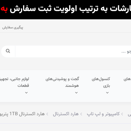
پیگیری سفارش
های
کنسول‌های
گجت و پوشیدنی‌های
لوازم جانبی، تجهیز
بازی
هوشمند
قطعات
ی
کامپیوتر و لپ تاپ
هارد اکسترنال
هارد اکسترنال 1TB پتریوت مدل SSD • TRANSPORTER