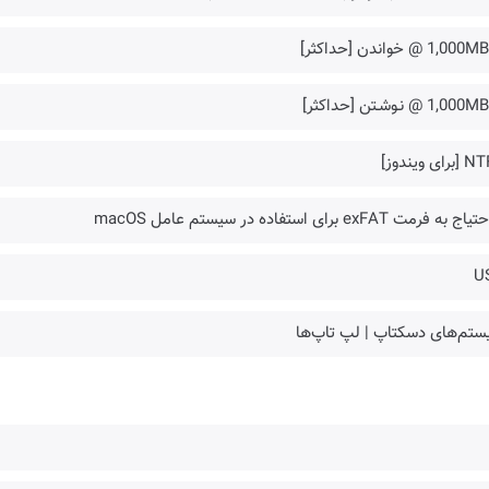
1,0 @ خواندن [حداکثر]
1,0 @ نـوشـتن [حداکثر]
رای ویندوز]
 به فرمت exFAT برای استفاده در سیستم عامل macOS
U
ستم‌های دسکتاپ | لپ تاپ‌ها