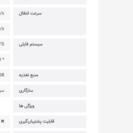
سرعت انتقال
00MB/s
00MB/s
سیستم فایلی
NTFS [ب
* احتیاج
منبع تغذیه
SB
سازگاری
سی
ویژگی ها
قابلیت پشتیبان‌گیری
❌