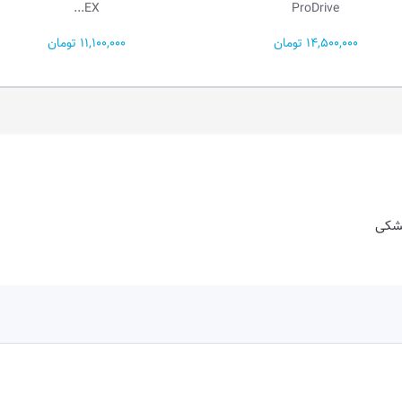
BAG310L...
EX...
11,100,000 تومان
800,000 تومان