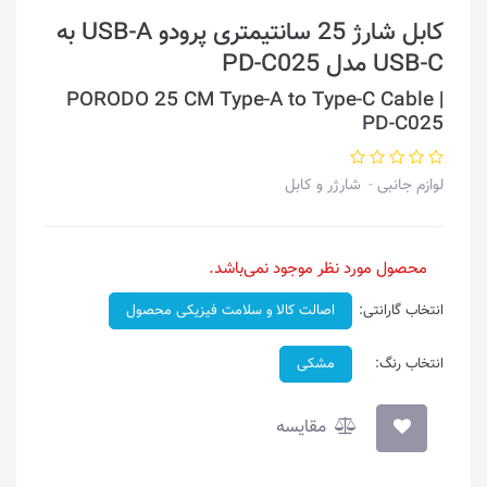
کابل شارژ 25 سانتیمتری پرودو USB-A به
USB-C مدل PD-C025
PORODO 25 CM Type-A to Type-C Cable |
PD-C025
لوازم جانبی
شارژر و کابل
محصول مورد نظر موجود نمی‌باشد.
انتخاب گارانتی:
اصالت کالا و سلامت فیزیکی محصول
انتخاب رنگ:
مشکی
مقایسه