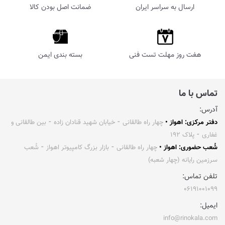
ارسال به سراسر ایران
ضمانت اصل بودن کالا
هفت روز مهلت تست فنی
بسته بندی ایمن
تماس با ما
آدرس:
دفتر مرکزی: اهواز •
چهار راه طالقانی ⁃ خیابان شهید قنادان زاده ⁃ بین طالقانی و
غفاری ⁃ پلاک ۱۹۲
شُعب حضوری: اهواز •
چهار راه طالقانی ⁃ بازار بزرگ کامپیوتر اهواز ⁃ شُعب
سرزمین رایانه (چهار شعبه)
تلفن تماس:
۰۶۱۹۱۰۰۱۰۹۹
ایمیل:
info@rinokala.com