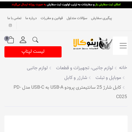
پیگیری سفارش
سؤالات متداول
قوانین و مقررات
درباره ما
تماس با ما
0
لیست لپتاپ
خانه
لوازم جانبی، تجهیزات و قطعات
لوازم جانبی
موبایل و تبلت
شارژر و کابل
کابل شارژ 25 سانتیمتری پرودو USB-A به USB-C مدل PD-
C025