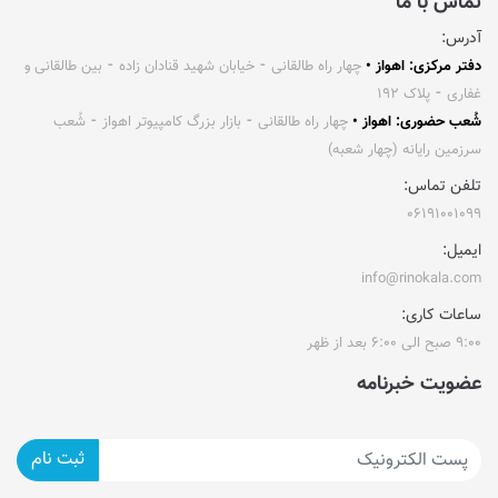
تماس با ما
آدرس:
دفتر مرکزی: اهواز •
چهار راه طالقانی ⁃ خیابان شهید قنادان زاده ⁃ بین طالقانی و
غفاری ⁃ پلاک ۱۹۲
شُعب حضوری: اهواز •
چهار راه طالقانی ⁃ بازار بزرگ کامپیوتر اهواز ⁃ شُعب
سرزمین رایانه (چهار شعبه)
تلفن تماس:
۰۶۱۹۱۰۰۱۰۹۹
ایمیل:
info@rinokala.com
ساعات کاری:
۹:۰۰ صبح الی ۶:۰۰ بعد از ظهر
عضویت خبرنامه
ثبت نام