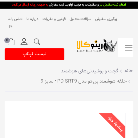
پیگیری سفارش
سؤالات متداول
قوانین و مقررات
درباره ما
تماس با ما
0
لیست لپتاپ
خانه
گجت و پوشیدنی‌های هوشمند
حلقه هوشمند پرودو مدل PD-SRT9 • سایز 9
پیشنهاد ویژه