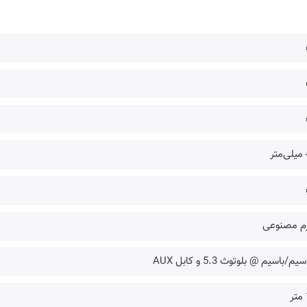
ر
م مصنوعی
یم/با‌سیم @ بلوتوث 5.3 و کابل AUX