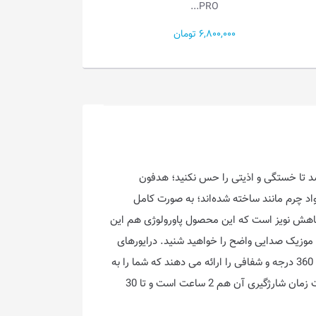
GELGAMESH...
PRO...
6,900,000 تومان
7,330,000 تومان
د تا خستگی و اذیتی را حس نکنید؛ هدفون
واد چرم مانند ساخته شده‌اند؛ به صورت کامل
ت صداهای اطراف می‌شوند بدون اینکه احساس درد یا ناراحتی داشته باشید. ANC یک فناوری کاهش نویز است که این محصول پاورولوژی هم این
دادن به موزیک صدایی واضح را خواهید شنید. درایورهای
بزرگ 40 میلی‌متری به طور ماهرانه ای فرکانس‌های بالا و پایین را متناسب با انواع ژانرهای موسیقی متعادل می‌کنند و صدای استریو 360 درجه و شفافی را ارائه می دهند که شما را به
حداکثر می‌رساند. ظرفیت باتری آن 500 میلی آمپر ساعت است و با استفاده از درگاه و کابل شارژ تایپ سی تامین نیرو می‌شود. مدت زمان شارژگیری آن هم 2 ساعت است و تا 30