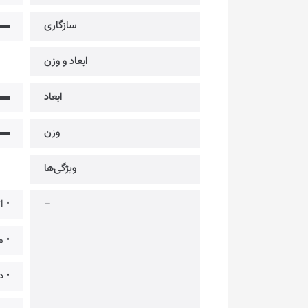
سازگاری
▬
ابعاد و وزن
ابعاد
▬
وزن
▬
ویژگی‌ها
–
• ا
• مج
• د