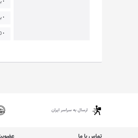
• باتری
• بی
• 30 ساعت شارژدهی با ANC خاموش و 13 ساعت با ANC روشن
ارسال به سراسر ایران
تماس با ما
عضویت 