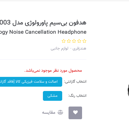
هدفون بی‌سیم پاورولوژی مدل PWLAU003
ogy Noise Cancellation Headphone
هندزفری
لوازم جانبی
محصول مورد نظر موجود نمی‌باشد.
انتخاب گارانتی:
اصالت و سلامت فیزیکی کالا [فاقد گاران
انتخاب رنگ:
مشکی
مقایسه