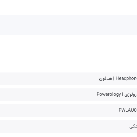
Headpho | هدفون
لوژی | Powerology
PWLAU0
کی