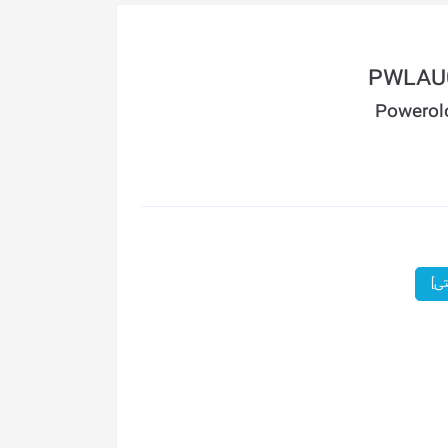
Powerol
تی]