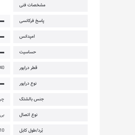
مشخصات فنی
پاسخ فرکانسی
▬
امپدانس
▬
حساسیت
▬
قطر درایور
40 میلی‌مت
نوع درایور
▬
جنس بالشتک
چر
نوع اتصال
بی‌س
بُرد/طول کابل
10 متر