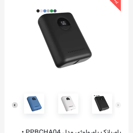
پاوربانک پاورولوژی مدل PPBCHA04 •