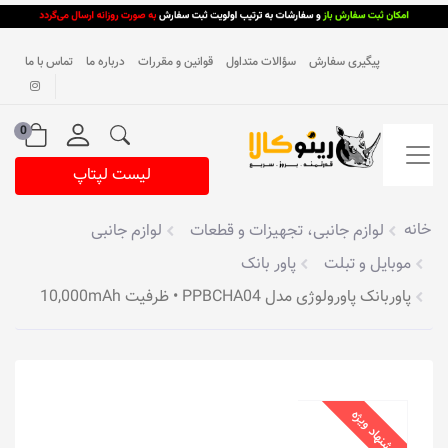
پیگیری سفارش
سؤالات متداول
قوانین و مقررات
درباره ما
تماس با ما
0
لیست لپتاپ
خانه
لوازم جانبی، تجهیزات و قطعات
لوازم جانبی
موبایل و تبلت
پاور بانک
پاوربانک پاورولوژی مدل PPBCHA04 • ظرفیت 10,000mAh
پیشنهاد ویژه