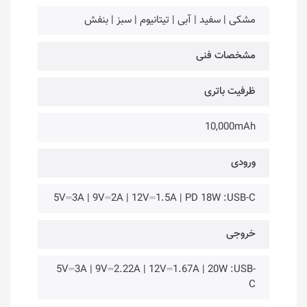
مشکی | سفید | آبی | تیتانیوم | سبز | بنفش
مشخصات فنی
ظرفیت باتری
10,000mAh
ورودی
5V⎓3A | 9V⎓2A | 12V⎓1.5A | PD 18W :USB-C
خروجی
5V⎓3A | 9V⎓2.22A | 12V⎓1.67A | 20W :USB-
C