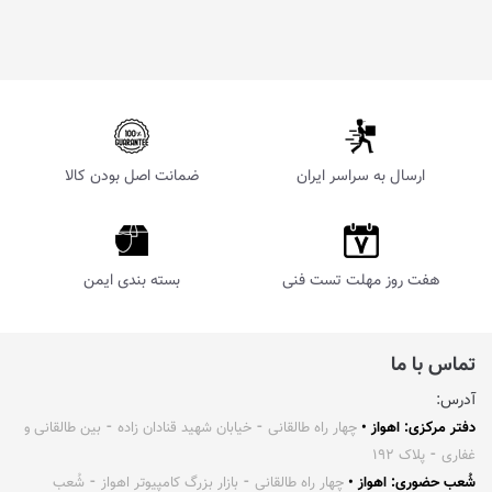
ارسال به سراسر ایران
ضمانت اصل بودن کالا
هفت روز مهلت تست فنی
بسته بندی ایمن
تماس با ما
آدرس:
دفتر مرکزی: اهواز •
چهار راه طالقانی ⁃ خیابان شهید قنادان زاده ⁃ بین طالقانی و
غفاری ⁃ پلاک ۱۹۲
شُعب حضوری: اهواز •
چهار راه طالقانی ⁃ بازار بزرگ کامپیوتر اهواز ⁃ شُعب