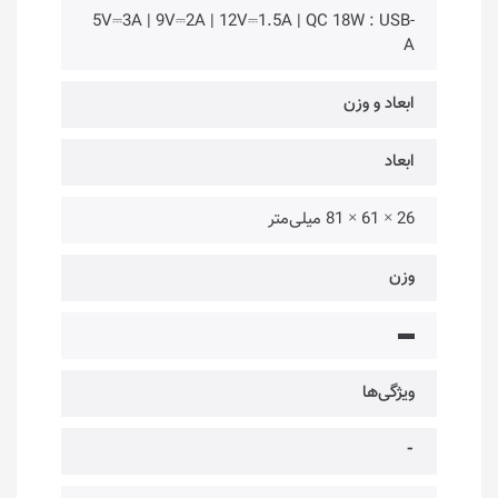
5V⎓3A | 9V⎓2A | 12V⎓1.5A | QC 18W : USB-
A
ابعاد و وزن
ابعاد
26 × 61 × 81 میلی‌متر
وزن
▬
ویژگی‌ها
⁃