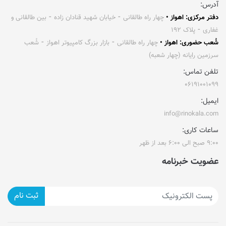
آدرس:
دفتر مرکزی: اهواز •
چهار راه طالقانی ⁃ خیابان شهید قنادان زاده ⁃ بین طالقانی و
غفاری ⁃ پلاک ۱۹۲
شُعب حضوری: اهواز •
چهار راه طالقانی ⁃ بازار بزرگ کامپیوتر اهواز ⁃ شُعب
سرزمین رایانه (چهار شعبه)
تلفن تماس:
۰۶۱۹۱۰۰۱۰۹۹
ایمیل:
info@rinokala.com
ساعات کاری:
۹:۰۰ صبح الی ۶:۰۰ بعد از ظهر
عضویت خبرنامه
ثبت نام