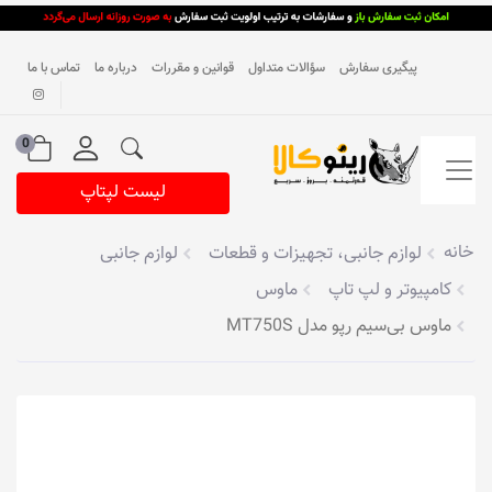
پیگیری سفارش
سؤالات متداول
قوانین و مقررات
درباره ما
تماس با ما
0
لیست لپتاپ
خانه
لوازم جانبی، تجهیزات و قطعات
لوازم جانبی
کامپیوتر و لپ تاپ
ماوس
ماوس بی‌سیم رپو مدل MT750S