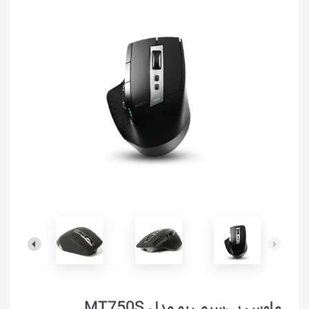
ماوس بی‌سیم رپو مدل MT750S