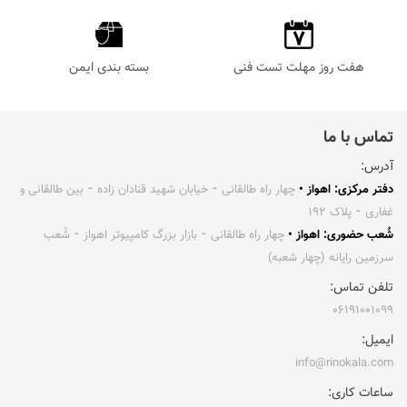
هفت روز مهلت تست فنی
بسته بندی ایمن
تماس با ما
آدرس:
دفتر مرکزی: اهواز •
چهار راه طالقانی ⁃ خیابان شهید قنادان زاده ⁃ بین طالقانی و
غفاری ⁃ پلاک ۱۹۲
شُعب حضوری: اهواز •
چهار راه طالقانی ⁃ بازار بزرگ کامپیوتر اهواز ⁃ شُعب
سرزمین رایانه (چهار شعبه)
تلفن تماس:
۰۶۱۹۱۰۰۱۰۹۹
ایمیل:
info@rinokala.com
ساعات کاری: