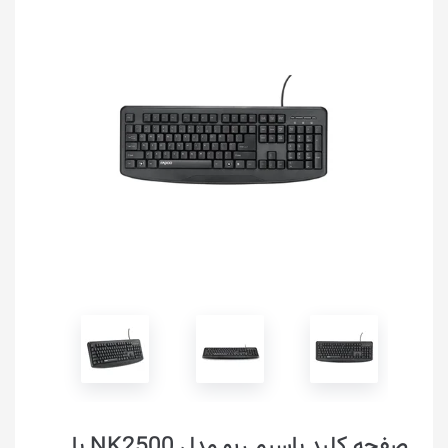
صفحه کلید با‌سیم رپو مدل NK2500 با