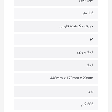
طول کابل
1.5 متر
حروف حک شده فارسی
✔️
ابعاد و وزن
ابعاد
448mm x 170mm x 29mm
وزن
585 گرم