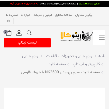
پیگیری سفارش
سؤالات متداول
قوانین و مقررات
درباره ما
تماس با ما
0
لیست لپتاپ
خانه
لوازم جانبی، تجهیزات و قطعات
لوازم جانبی
کامپیوتر و لپ تاپ
صفحه کلید
صفحه کلید با‌سیم رپو مدل NK2500 با حروف فارسی