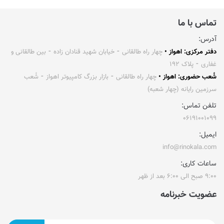
تماس با ما
آدرس:
دفتر مرکزی: اهواز •
چهار راه طالقانی ⁃ خیابان شهید قنادان زاده ⁃ بین طالقانی و
غفاری ⁃ پلاک ۱۹۲
شُعب حضوری: اهواز •
چهار راه طالقانی ⁃ بازار بزرگ کامپیوتر اهواز ⁃ شُعب
سرزمین رایانه (چهار شعبه)
تلفن تماس:
۰۶۱۹۱۰۰۱۰۹۹
ایمیل:
info@rinokala.com
ساعات کاری:
۹:۰۰ صبح الی ۶:۰۰ بعد از ظهر
عضویت خبرنامه