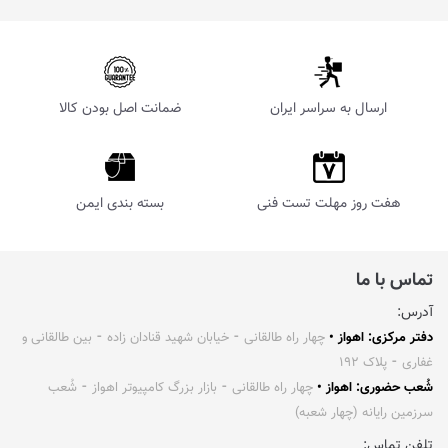
ارسال به سراسر ایران
ضمانت اصل بودن کالا
هفت روز مهلت تست فنی
بسته بندی ایمن
تماس با ما
آدرس:
دفتر مرکزی: اهواز •
چهار راه طالقانی ⁃ خیابان شهید قنادان زاده ⁃ بین طالقانی و
غفاری ⁃ پلاک ۱۹۲
شُعب حضوری: اهواز •
چهار راه طالقانی ⁃ بازار بزرگ کامپیوتر اهواز ⁃ شُعب
سرزمین رایانه (چهار شعبه)
تلفن تماس: