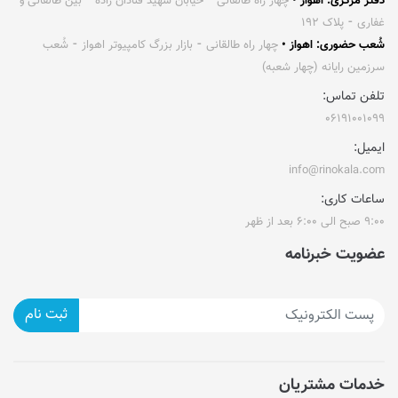
دفتر مرکزی: اهواز •
چهار راه طالقانی ⁃ خیابان شهید قنادان زاده ⁃ بین طالقانی و
غفاری ⁃ پلاک ۱۹۲
شُعب حضوری: اهواز •
چهار راه طالقانی ⁃ بازار بزرگ کامپیوتر اهواز ⁃ شُعب
سرزمین رایانه (چهار شعبه)
تلفن تماس:
۰۶۱۹۱۰۰۱۰۹۹
ایمیل:
info@rinokala.com
ساعات کاری:
۹:۰۰ صبح الی ۶:۰۰ بعد از ظهر
عضویت خبرنامه
ثبت نام
خدمات مشتریان