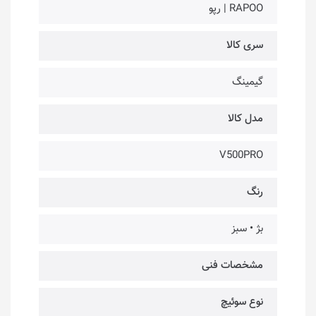
RAPOO | رپو
سری کالا
گیمینگ
مدل کالا
V500PRO
رنگ
بژ • سبز
مشخصات فنی
نوع سوئیچ