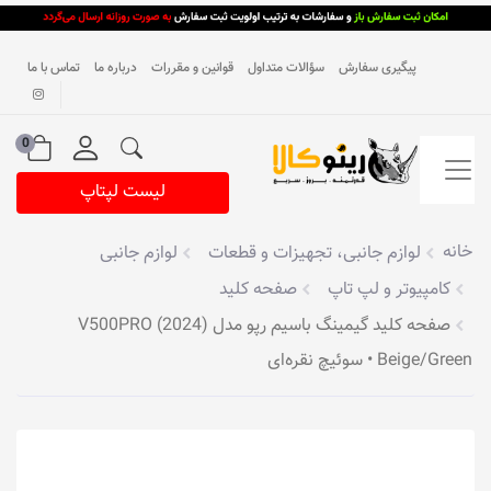
پیگیری سفارش
سؤالات متداول
قوانین و مقررات
درباره ما
تماس با ما
0
لیست لپتاپ
خانه
لوازم جانبی، تجهیزات و قطعات
لوازم جانبی
کامپیوتر و لپ تاپ
صفحه کلید
صفحه کلید گیمینگ باسیم رپو مدل V500PRO (2024)
Beige/Green • سوئیچ نقره‌ای