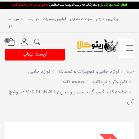
پیگیری سفارش
سؤالات متداول
قوانین و مقررات
درباره ما
تماس با ما
0
لیست لپتاپ
خانه
لوازم جانبی، تجهیزات و قطعات
لوازم جانبی
کامپیوتر و لپ تاپ
صفحه کلید
صفحه کلید گیمینگ باسیم رپو مدل V700RGB Alloy • سوئیچ
آبی