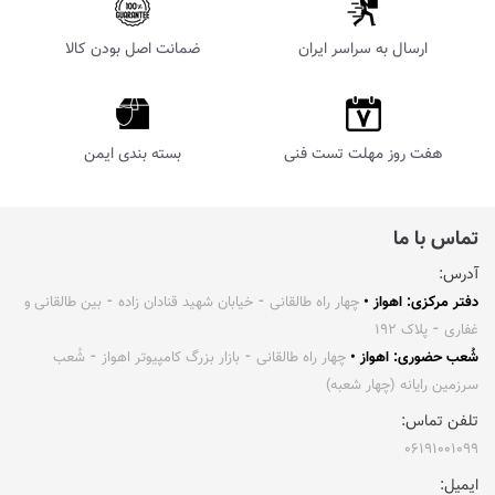
ارسال به سراسر ایران
ضمانت اصل بودن کالا
هفت روز مهلت تست فنی
بسته بندی ایمن
تماس با ما
آدرس:
دفتر مرکزی: اهواز •
چهار راه طالقانی ⁃ خیابان شهید قنادان زاده ⁃ بین طالقانی و
غفاری ⁃ پلاک ۱۹۲
شُعب حضوری: اهواز •
چهار راه طالقانی ⁃ بازار بزرگ کامپیوتر اهواز ⁃ شُعب
سرزمین رایانه (چهار شعبه)
تلفن تماس:
۰۶۱۹۱۰۰۱۰۹۹
ایمیل: