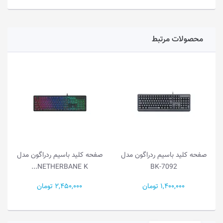
محصولات مرتبط
اگون مدل
صفحه کلید باسیم ردراگون مدل
صفحه کلید بی‌سیم ردراگون
VEIGAR K643...
NETHERBANE K...
2,450,000 تومان
6,780,000 تومان