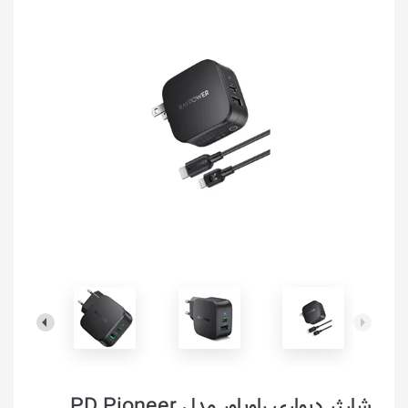
شارژر دیواری راوپاور مدل PD Pioneer