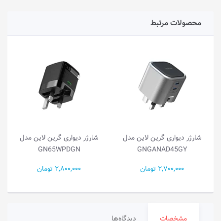
محصولات مرتبط
-
شارژر دیواری گرین لاین مدل
شارژر دیواری گرین لاین مدل
GN65WPDGN
GNGANAD45GY
2,700,000 تومان
2,800,000 تومان
مشخصات
دیدگاه‌ها