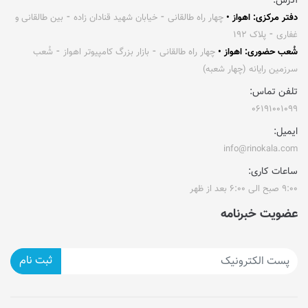
آدرس:
دفتر مرکزی: اهواز •
چهار راه طالقانی ⁃ خیابان شهید قنادان زاده ⁃ بین طالقانی و
غفاری ⁃ پلاک ۱۹۲
شُعب حضوری: اهواز •
چهار راه طالقانی ⁃ بازار بزرگ کامپیوتر اهواز ⁃ شُعب
سرزمین رایانه (چهار شعبه)
تلفن تماس:
۰۶۱۹۱۰۰۱۰۹۹
ایمیل:
info@rinokala.com
ساعات کاری:
۹:۰۰ صبح الی ۶:۰۰ بعد از ظهر
عضویت خبرنامه
ثبت نام