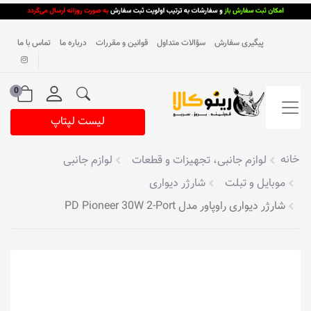
پیگیری سفارش
سؤالات متداول
قوانین و مقررات
درباره ما
تماس با ما
0
لیست لپتاپ
خانه
لوازم جانبی، تجهیزات و قطعات
لوازم جانبی
موبایل و تبلت
شارژر دیواری
شارژر دیواری راوپاور مدل PD Pioneer 30W 2-Port