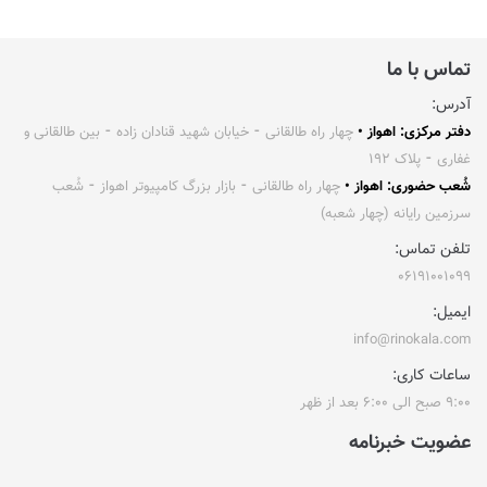
تماس با ما
آدرس:
دفتر مرکزی: اهواز •
چهار راه طالقانی ⁃ خیابان شهید قنادان زاده ⁃ بین طالقانی و
غفاری ⁃ پلاک ۱۹۲
شُعب حضوری: اهواز •
چهار راه طالقانی ⁃ بازار بزرگ کامپیوتر اهواز ⁃ شُعب
سرزمین رایانه (چهار شعبه)
تلفن تماس:
۰۶۱۹۱۰۰۱۰۹۹
ایمیل:
info@rinokala.com
ساعات کاری:
۹:۰۰ صبح الی ۶:۰۰ بعد از ظهر
عضویت خبرنامه