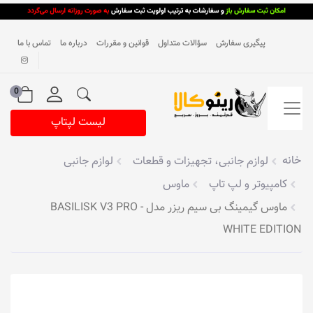
پیگیری سفارش
سؤالات متداول
قوانین و مقررات
درباره ما
تماس با ما
0
لیست لپتاپ
خانه
لوازم جانبی، تجهیزات و قطعات
لوازم جانبی
کامپیوتر و لپ تاپ
ماوس
ماوس گیمینگ بی سیم ریزر مدل BASILISK V3 PRO -
WHITE EDITION