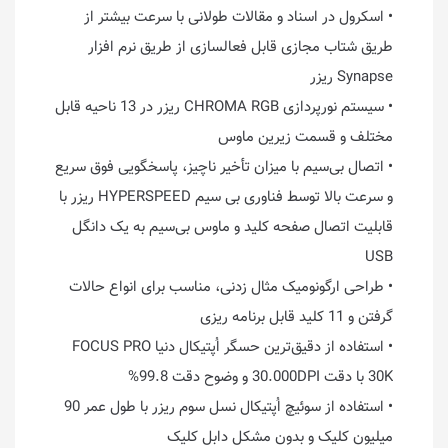
• اسکرول در اسناد و مقالات طولانی با سرعت بیشتر از
طریق شتاب مجازی قابل فعالسازی از طریق نرم افزار
Synapse ریزر
• سیستم نورپردازی CHROMA RGB ریزر در 13 ناحیه قابل
مختلف و قسمت زیرین ماوس
• اتصال بی‌سیم با میزان تأخیر ناچیز، پاسخگویی فوق سریع
و سرعت بالا توسط فناوری بی سیم HYPERSPEED ریزر با
قابلیت اتصال صفحه کلید و ماوس بی‌سیم به یک دانگل
USB
• طراحی ارگونومیک مثال زدنی، مناسب برای انواع حالات
گرفتن و 11 کلید قابل برنامه ریزی
• استفاده از دقیق‌ترین حسگر اُپتیکال دنیا FOCUS PRO
30K با دقت 30.000DPI و وضوح دقت 99.8%
• استفاده از سوئیچ اُپتیکال نسل سوم ریزر با طول عمر 90
میلیون کلیک و بدون مشکل دابل کلیک