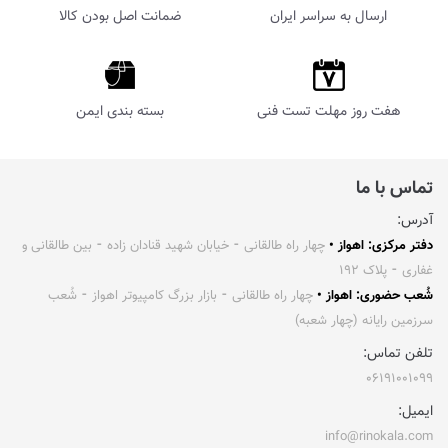
ارسال به سراسر ایران
ضمانت اصل بودن کالا
هفت روز مهلت تست فنی
بسته بندی ایمن
تماس با ما
آدرس:
دفتر مرکزی: اهواز •
چهار راه طالقانی ⁃ خیابان شهید قنادان زاده ⁃ بین طالقانی و
غفاری ⁃ پلاک ۱۹۲
شُعب حضوری: اهواز •
چهار راه طالقانی ⁃ بازار بزرگ کامپیوتر اهواز ⁃ شُعب
سرزمین رایانه (چهار شعبه)
تلفن تماس:
۰۶۱۹۱۰۰۱۰۹۹
ایمیل:
info@rinokala.com