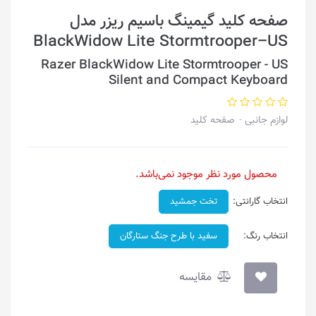
صفحه کلید گیمینگ باسیم ریزر مدل
BlackWidow Lite Stormtrooper–US
Razer BlackWidow Lite Stormtrooper - US
Silent and Compact Keyboard
لوازم جانبی
صفحه کلید
محصول مورد نظر موجود نمی‌باشد.
انتخاب گارانتی:
تخت جمشید
انتخاب رنگ:
سفید با طرح جنگ ستارگان
مقایسه