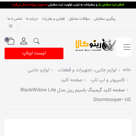
پیگیری سفارش
سؤالات متداول
قوانین و مقررات
درباره ما
تماس با ما
0
لیست لپتاپ
خانه
لوازم جانبی، تجهیزات و قطعات
لوازم جانبی
کامپیوتر و لپ تاپ
صفحه کلید
صفحه کلید گیمینگ باسیم ریزر مدل BlackWidow Lite
Stormtrooper–US