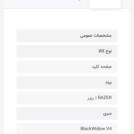
مشخصات عمومی
نوع کالا
صفحه کلید
برند
RAZER | ریزر
سری
BlackWidow V4