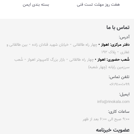
هفت روز مهلت تست فنی
بسته بندی ایمن
تماس با ما
آدرس:
دفتر مرکزی: اهواز •
چهار راه طالقانی ⁃ خیابان شهید قنادان زاده ⁃ بین طالقانی و
غفاری ⁃ پلاک ۱۹۲
شُعب حضوری: اهواز •
چهار راه طالقانی ⁃ بازار بزرگ کامپیوتر اهواز ⁃ شُعب
سرزمین رایانه (چهار شعبه)
تلفن تماس:
۰۶۱۹۱۰۰۱۰۹۹
ایمیل:
info@rinokala.com
ساعات کاری:
۹:۰۰ صبح الی ۶:۰۰ بعد از ظهر
عضویت خبرنامه