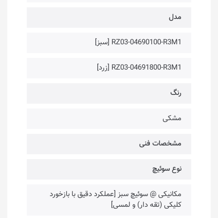
مدل
RZ03-04690100-R3M1 [سبز]
RZ03-04691800-R3M1 [زرد]
رنگ
مشکی
مشخصات فنی
نوع سوئیچ
مکانیکی @ سوئیچ سبز [عملکرد دقیق با بازخورد
کلیکی (تقه دار) و لمسی]