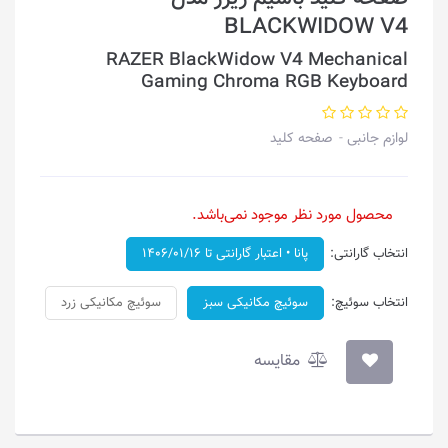
BLACKWIDOW V4
RAZER BlackWidow V4 Mechanical
Gaming Chroma RGB Keyboard
لوازم جانبی
صفحه کلید
محصول مورد نظر موجود نمی‌باشد.
انتخاب گارانتی:
پانا • اعتبار گارانتی تا ۱۴۰۶/۰۱/۱۶
انتخاب سوئیچ:
سوئیچ مکانیکی سبز
سوئیچ مکانیکی زرد
مقایسه