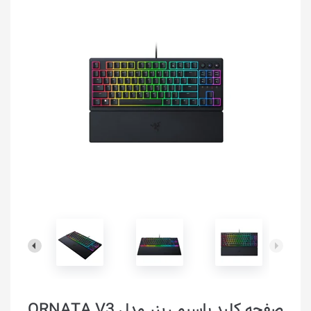
صفحه کلید باسیم ریزر مدل ORNATA V3