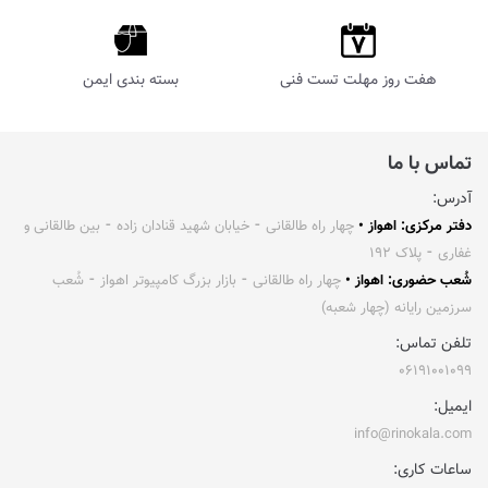
هفت روز مهلت تست فنی
بسته بندی ایمن
تماس با ما
آدرس:
دفتر مرکزی: اهواز •
چهار راه طالقانی ⁃ خیابان شهید قنادان زاده ⁃ بین طالقانی و
غفاری ⁃ پلاک ۱۹۲
شُعب حضوری: اهواز •
چهار راه طالقانی ⁃ بازار بزرگ کامپیوتر اهواز ⁃ شُعب
سرزمین رایانه (چهار شعبه)
تلفن تماس:
۰۶۱۹۱۰۰۱۰۹۹
ایمیل:
info@rinokala.com
ساعات کاری: