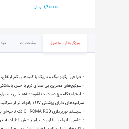
PRO...
1,400,000 تومان
19,200 تومان
ویژگی‌های محصول
مشخصات
دیدگ
• طراحی ارگونومیگ و باریک با کلیدهای کم ارتفا
• سوئیچ‌های ممبرین بی صدای نرم با حس بالشتکی
• استراحتگاه مچ دست جداشونده آهنربایی نرم برا
سرکلیدهای دارای پوشش UV ؛ بادوام تر از سرکلیدهای متداول بازار و مقاوم در برابر سایش ناشی از استفاده مکرر
• سیستم نورپردازی CHROMA RGB تک ناحیه‌‌ای با چهار الگوی مختلف
• شاسی بادوام و مقاوم در برابر پاشش قطرات آب
• کلیدهای قابل برنامه با قبلیت فشرده سه کلید ب