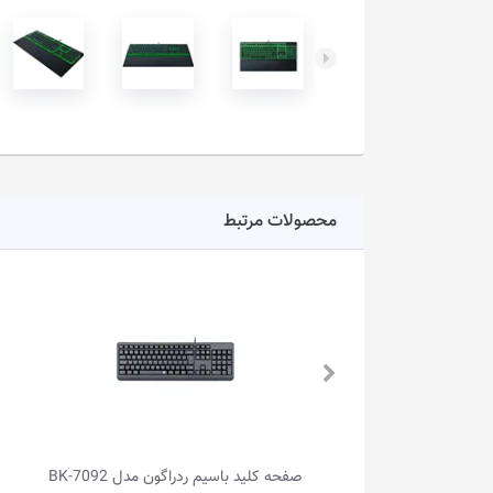
محصولات مرتبط
صفحه کلید بی‌سیم ردراگون مدل GALATIN
صفحه کلید باسیم ردراگون مدل BK-7092