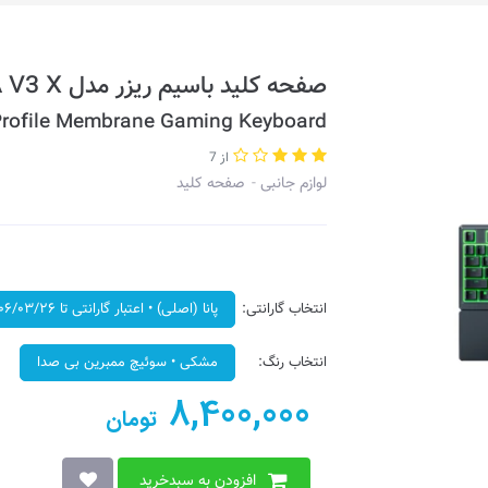
صفحه کلید باسیم ریزر مدل ORNATA V3 X
rofile Membrane Gaming Keyboard
از 7
لوازم جانبی
صفحه کلید
انتخاب گارانتی:
پانا (اصلی) • اعتبار گارانتی تا ۱۴۰۶/۰۳/۲۶
انتخاب رنگ:
مشکی • سوئیچ ممبرین بی صدا
8,400,000
تومان
افزودن به سبدخرید