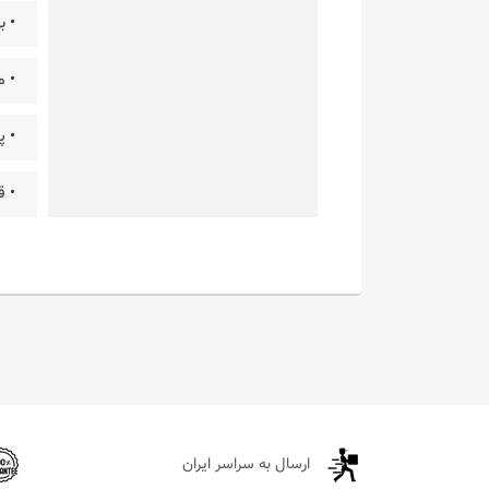
• ب
• 
• پ
• ق
ارسال به سراسر ایران