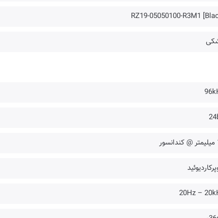
RZ19-05050100-R3M1 [Blac
کی
96k
24
سور
رکاردیوئید
20Hz – 20k