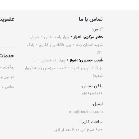
تماس با ما
عضویت 
آدرس:
دفتر مرکزی: اهواز •
چهار راه طالقانی ⁃ خیابان
شهید قنادان زاده ⁃ بین طالقانی و غفاری ⁃ پلاک
۱۹۲
خدمات 
شُعب حضوری: اهواز •
چهار راه طالقانی ⁃ بازار
پیگیری 
بزرگ کامپیوتر اهواز ⁃ شُعب سرزمین رایانه (چهار
شعبه)
قوانین و 
تلفن تماس:
تماس با م
۰۶۱۹۱۰۰۱۰۹۹
ایمیل:
info@rinokala.com
ساعات کاری:
۹:۰۰ صبح الی ۶:۰۰ بعد از ظهر