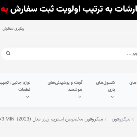
پیگیری سفارش
های
کنسول‌های
گجت و پوشیدنی‌های
لوازم جانبی، تجهیز
بازی
هوشمند
قطعات
میکروفون
میکروفون مخصوص استریم ریزر مدل SEIREN V3 MINI (2023)