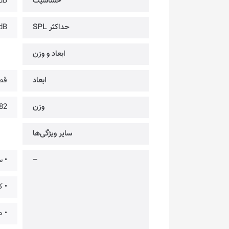
حساسیت
dB-
حداکثر SPL
dB
ابعاد و وزن
ابعاد
قطر: 57.2 میلیمتر | ارتفا
وزن
282 
سایر ویژگی‌ها
–
• س
• 
• ط