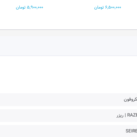
WIRELESS...
5,900,000 تومان
14,900,000 تومان
کروفون
R | ریزر
SEIR