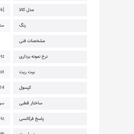
مدل کالا
k]
رنگ
مش
مشخصات فنی
نرخ نمونه برداری
Hz
بیت ریت
bit
کپسول
14 میلیمتر @ کندان
ساختار قطبی
سوپ
پاسخ فرکانسی
Hz