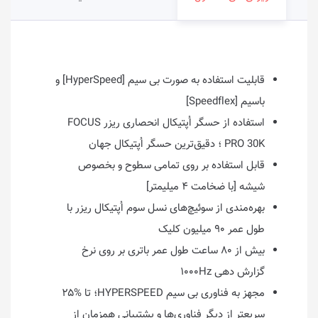
قابلیت استفاده به صورت بی سیم [HyperSpeed] و
باسیم [Speedflex]
استفاده از حسگر اُپتیکال انحصاری ریزر FOCUS
PRO 30K ؛ دقیق‌ترین حسگر اُپتیکال جهان
قابل استفاده بر روی تمامی سطوح و بخصوص
شیشه [با ضخامت ۴ میلیمتر]
بهره‌مندی از سوئیچ‌های نسل سوم اُپتیکال ریزر با
طول عمر ۹۰ میلیون کلیک
بیش از ۸۰ ساعت طول عمر باتری بر روی نرخ
گزارش دهی ۱۰۰۰Hz
مجهز به فناوری بی سیم HYPERSPEED؛ تا %۲۵
سریعتر از دیگر فناوری‌ها و پشتیبانی همزمان از