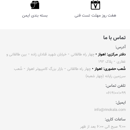
هفت روز مهلت تست فنی
بسته بندی ایمن
تماس با ما
آدرس:
دفتر مرکزی: اهواز •
چهار راه طالقانی ⁃ خیابان شهید قنادان زاده ⁃ بین طالقانی و
غفاری ⁃ پلاک ۱۹۲
شُعب حضوری: اهواز •
چهار راه طالقانی ⁃ بازار بزرگ کامپیوتر اهواز ⁃ شُعب
سرزمین رایانه (چهار شعبه)
تلفن تماس:
۰۶۱۹۱۰۰۱۰۹۹
ایمیل:
info@rinokala.com
ساعات کاری:
۹:۰۰ صبح الی ۶:۰۰ بعد از ظهر