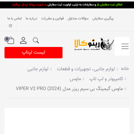
پیگیری سفارش
سؤالات متداول
قوانین و مقررات
درباره ما
تماس با ما
0
لیست لپتاپ
خانه
لوازم جانبی، تجهیزات و قطعات
لوازم جانبی
کامپیوتر و لپ تاپ
ماوس
ماوس گیمینگ بی سیم ریزر مدل VIPER V2 PRO (2024)