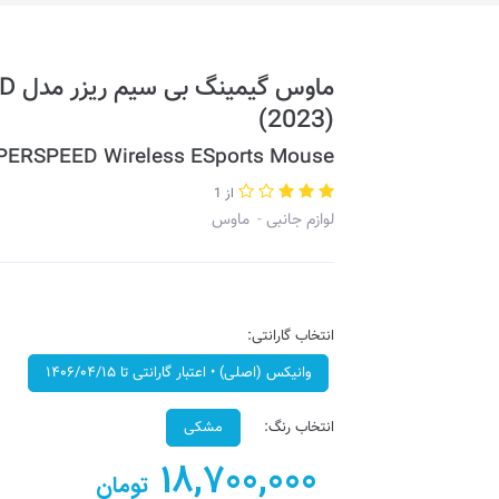
ماو
(2023)
PERSPEED Wireless ESports Mouse
از 1
لوازم جانبی
ماوس
انتخاب گارانتی:
وانیکس (اصلی) • اعتبار گارانتی تا ۱۴۰۶/۰۴/۱۵
انتخاب رنگ:
مشکی
18,700,000
تومان