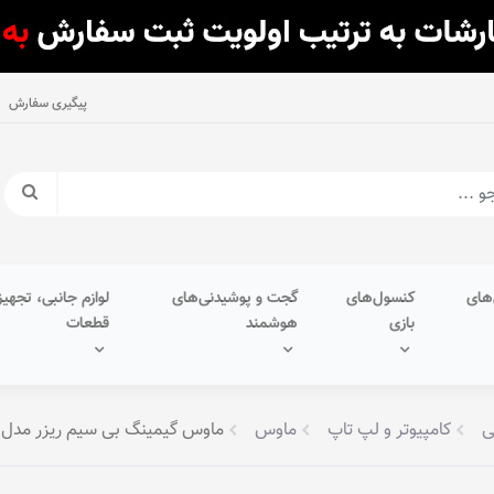
پیگیری سفارش
های
کنسول‌های
گجت و پوشیدنی‌های
لوازم جانبی، تجهیز
بازی
هوشمند
قطعات
ی
کامپیوتر و لپ تاپ
ماوس
ماوس گیمینگ بی سیم ریزر مدل VIPER V3 HYPERSPEED (2023)