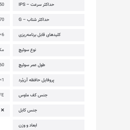
حداکثر سرعت – IPS
50
حداکثر شتاب – G
70
کلیدهای قابل برنامه‌ریزی
6×
نوع سوئیچ
مک
طول عمر سوئیچ‌
60 میلیون کل
پروفایل حافظه آن‌بُرد
1×
جنس کف ماوس
PTFE
جنس کابل
❌
ابعاد و وزن