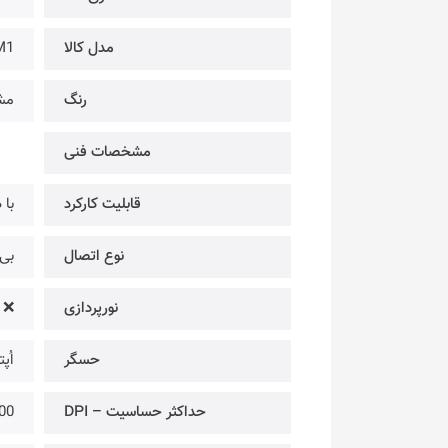
مدل کالا
M1
رنگ
مش
مشخصات فنی
قابلیت کارکرد
با
نوع اتصال
بی‌سی
نورپردازی
❌
حسگر
اُپتیک
حداکثر حساسیت – DPI
00