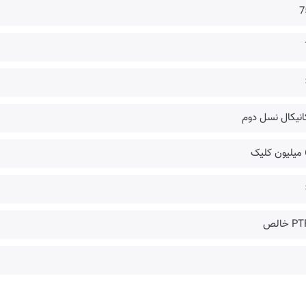
7
انیکال نسل دوم
یک
 خالص