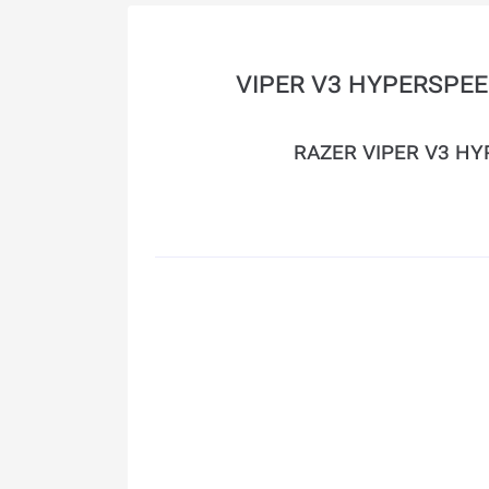
س گیمینگ بی سیم ریزر مدل VIPER V3 HYPERSPEED
RAZER VIPER V3 HY