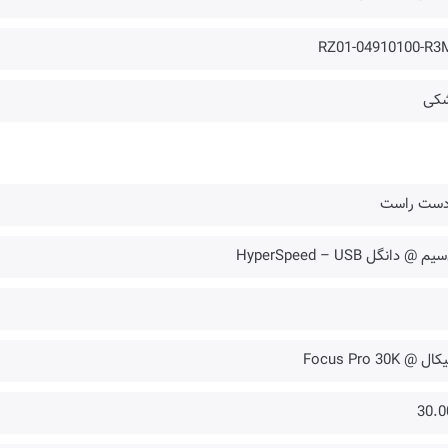
RZ01-04910100-R3
کی
 دست راست
م @ دانگل HyperSpeed – USB
ال @ Focus Pro 30K
30.0