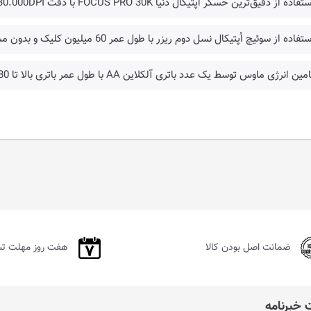
فاده از دقیق‌ترین حسگر اُپتیکال دنیا FOCUS PRO 30K با دقت 30.000DPI و وضوح دقت 99.8%
تفاده از سوئیچ اُپتیکال نسل دوم ریزر با طول عمر 60 میلیون کلیک و بدون مشکل دابل کلیک
مین انرژی ماوس توسط یک عدد باتری آلکلاین AA با طول عمر باتری بالا تا 280 ساعت
ضمانت اصل بودن کالا
هفت روز مهلت ت
خبرنامه