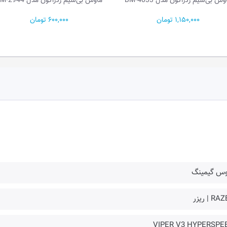
ماوس بی‌سیم ردراگون مدل BM-2944
ماوس باسیم لاجیتک مدل M110 SILENT
600,000 تومان
1,950,000 تومان
وس گیمینگ
R | ریزر
VIPER V3 HYPERSPE