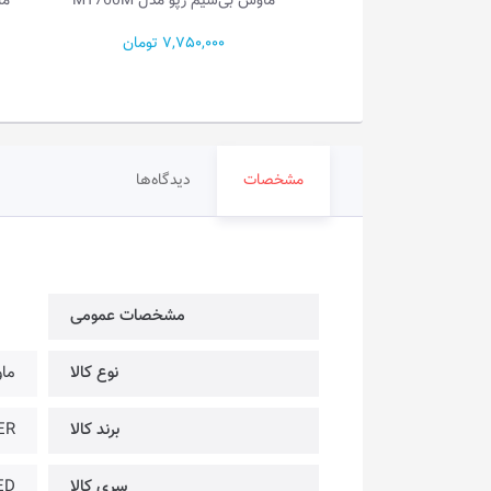
سیم رپو مدل MT760M
ماوس بی‌سیم ردراگون مدل BM-4033
7,750,000 تومان
1,150,000 تومان
مشخصات
دیدگاه‌ها
مشخصات عمومی
نوع کالا
ما
برند کالا
AZER
سری کالا
ED