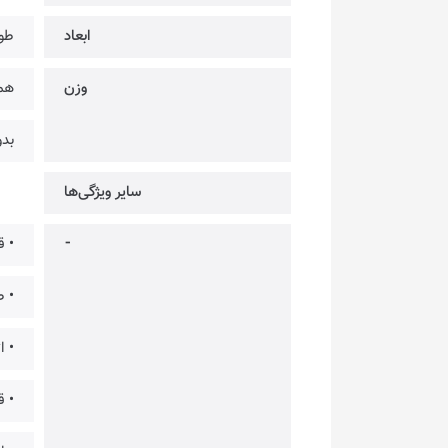
ابعاد
طول: 127.1 × عرض: 
وزن
همرا
بدون
سایر ویژگی‌ها
⁃
• ق
• ط
• ا
• قا