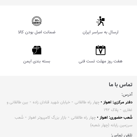
ارسال به سراسر ایران
ضمانت اصل بودن کالا
هفت روز مهلت تست فنی
بسته بندی ایمن
تماس با ما
آدرس:
دفتر مرکزی: اهواز •
چهار راه طالقانی ⁃ خیابان شهید قنادان زاده ⁃ بین طالقانی و
غفاری ⁃ پلاک ۱۹۲
شُعب حضوری: اهواز •
چهار راه طالقانی ⁃ بازار بزرگ کامپیوتر اهواز ⁃ شُعب
سرزمین رایانه (چهار شعبه)
تلفن تماس: