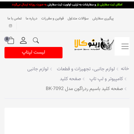
پیگیری سفارش
سؤالات متداول
قوانین و مقررات
درباره ما
تماس با ما
0
لیست لپتاپ
خانه
لوازم جانبی، تجهیزات و قطعات
لوازم جانبی
کامپیوتر و لپ تاپ
صفحه کلید
صفحه کلید باسیم ردراگون مدل BK-7092