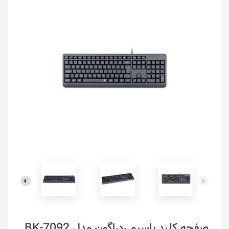
صفحه کلید باسیم ردراگون مدل BK-7092