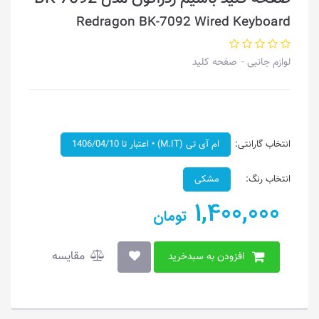
Redragon BK-7092 Wired Keyboard
لوازم جانبی
صفحه کلید
انتخاب گارانتی:
ام آی تی (M.IT) • اعتبار تا 1406/04/10
انتخاب رنگ:
مشکی
1,400,000
تومان
مقایسه
افزودن به سبدخرید