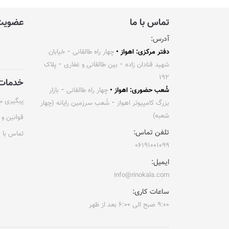
تماس با ما
عضویت 
آدرس:
دفتر مرکزی: اهواز •
چهار راه طالقانی ⁃ خیابان
شهید قنادان زاده ⁃ بین طالقانی و غفاری ⁃ پلاک
۱۹۲
خدمات 
شُعب حضوری: اهواز •
چهار راه طالقانی ⁃ بازار
پیگیری 
بزرگ کامپیوتر اهواز ⁃ شُعب سرزمین رایانه (چهار
شعبه)
قوانین و 
تلفن تماس:
تماس با م
۰۶۱۹۱۰۰۱۰۹۹
ایمیل:
info@rinokala.com
ساعات کاری:
۹:۰۰ صبح الی ۶:۰۰ بعد از ظهر