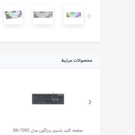
محصولات مرتبط
صفحه کلید بی‌سیم ردراگون مدل GALATIN
صفحه کلید باسیم ردراگون مدل BK-7092