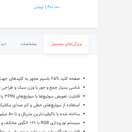
PRO...
1,400,000 تومان
19,20 تومان
ویژگی‌های محصول
مشخصات
دیدگ
صفحه کلید %۶۵ باسیم مجهز به کلیدهای جهت نما و میانبرهای مالتی‌مدیا
شاسی بسیار جمع و جور با وزن سبک و طراحی با
قابلیت تعویض سوئیچ‌ها با سوئیچ‌های ۳PIN یا ۵PIN موجود در بازار [Hot-Swappable]
استفاده از سوئیچ‌های خطی و کم صدای مکانیکی
ساخته شده با باکیفیت‌ترین متریال و تا ۵۰ میلیون مرتبه فشار طول عمر سوئیچ‌ها
سیستم نورپردازی RGB با ۲۰× الگوی مختلف و قابلیت تنظیم میزان و سرعت روشنایی به صورت آنی و بدون نیاز به نرم افزار
قابلیت همگام‌سازی نورپردازی و موسیقی در ح