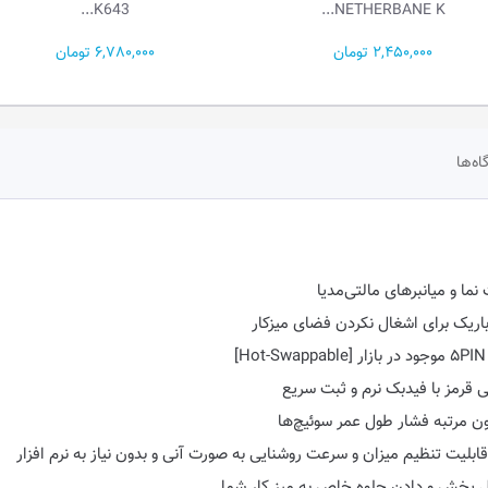
K643...
NETHERBANE K...
2,450,000 تومان
6,780,000 تومان
اه‌ها
ریک برای اشغال نکردن فضای میزکار
 قرمز با فیدبک نرم و ثبت سریع
ال پخش و دادن جلوه خاص به میز کار شما