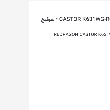
صفحه کلید باسیم ردراگون مدل CASTOR K631WG-RGB • سوئیچ
REDRAGON CASTOR K631W