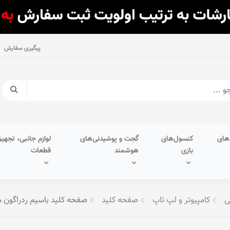
پیگیری سفارش
های
کنسول‌های
گجت و پوشیدنی‌های
لوازم جانبی، تجهیز
بازی
هوشمند
قطعات
ی
کامپیوتر و لپ تاپ
صفحه کلید
صفحه کلید باسیم ردراگون مدل CASTOR K631WG-RGB • سو