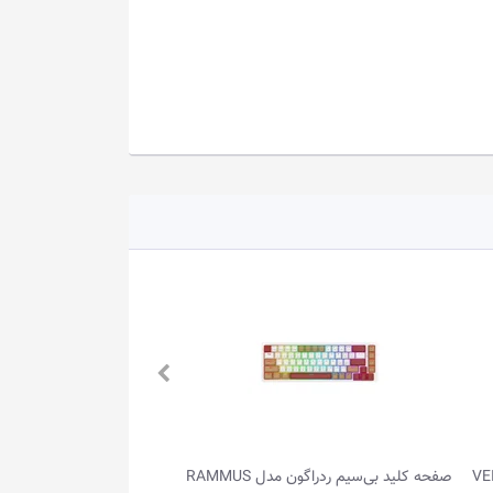
صفحه کلید بی‌سیم ردراگون مدل RAMMUS
صفحه کلید باسیم ردراگون مدل KAMA