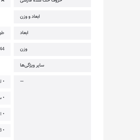
حروف حک شده فارسی
❌
ابعاد و وزن
ابعاد
طول: 291.7mm × عر
وزن
644 
سایر ویژگی‌ها
—
• اولین صف
• س
• ات
• 16.8 میلیون رنگ با 13 نورپردازی پیشفرض با قابلیت شخصی سازی از طریق نرم افزار اختصاصی