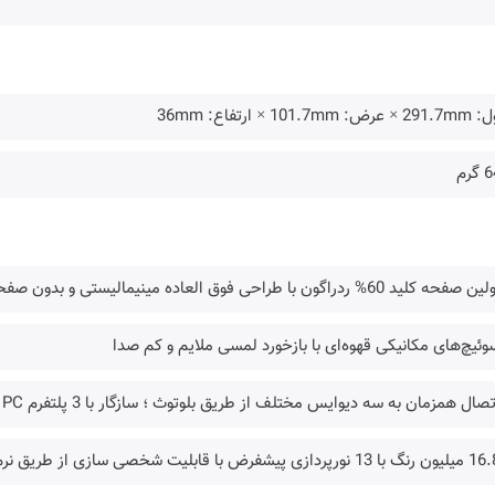
ض: 101.7mm × ارتفاع: 36mm
گرم
حه کلید 60% ردراگون با طراحی فوق العاده مینیمالیستی و بدون صفحه اعداد
وئیچ‌های مکانیکی قهوه‌ای با بازخورد لمسی ملایم و کم ‌صدا
صال همزمان به سه دیوایس مختلف از طریق بلوتوث ؛ سازگار با 3 پلتفرم PC ، تبلت و تلفن همراه