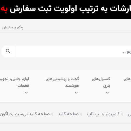
پیگیری سفارش
های
کنسول‌های
گجت و پوشیدنی‌های
لوازم جانبی، تجهیز
بازی
هوشمند
قطعات
ی
کامپیوتر و لپ تاپ
صفحه کلید
صفحه کلید بی‌سیم ردراگون مدل Draconic K530W-RGB • سو