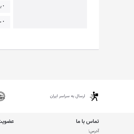
• باتری 3000 میلی آمپری با طو
• ح
ارسال به سراسر ایران
تماس با ما
عضویت 
آدرس: