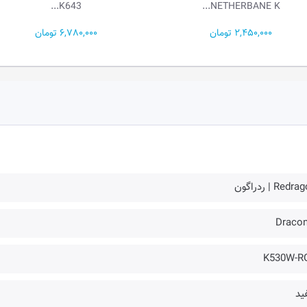
K643...
NETHERBAN
2, تومان
6,780,000 تومان
Redr | ردراگون
Dracon
K530W-R
ید