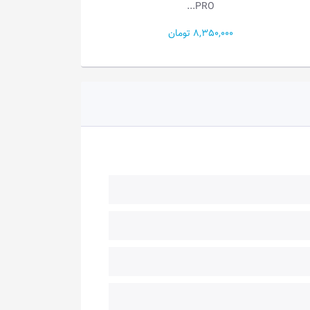
K578-BR...
PRO...
8,350,000 تومان
8,150,000 تومان