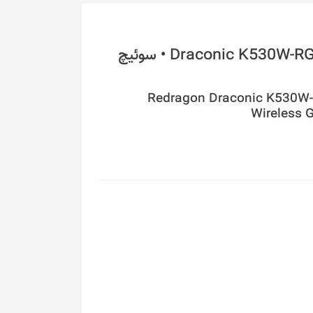
صفحه کلید بی‌سیم ردراگون مدل Draconic K530W-RGB • سوئیچ
Redragon Draconic K530W-
Wireless 