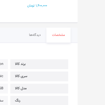
E K...
1,400,000 تومان
450,000
مشخصات
دیدگاه‌ها
برند کالا
agon
سری کالا
ic
مدل کالا
GB
رنگ
سف