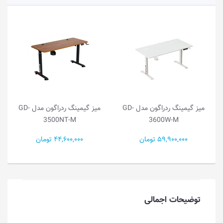
میز گیمینگ ردراگون مدل GD-
میز گیمینگ ردراگون مدل GD-
-S
3500NT-M
3600W-M
59,900,0 تومان
44,600,000 تومان
43,800,000
توضیحات اجمالی