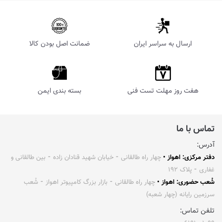
ارسال به سراسر ایران
ضمانت اصل بودن کالا
هفت روز مهلت تست فنی
بسته بندی ایمن
تماس با ما
آدرس:
دفتر مرکزی: اهواز •
چهار راه طالقانی ⁃ خیابان شهید قنادان زاده ⁃ بین طالقانی و
غفاری ⁃ پلاک ۱۹۲
شُعب حضوری: اهواز •
چهار راه طالقانی ⁃ بازار بزرگ کامپیوتر اهواز ⁃ شُعب
سرزمین رایانه (چهار شعبه)
تلفن تماس: