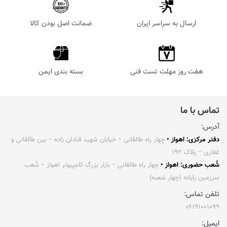
ارسال به سراسر ایران
ضمانت اصل بودن کالا
هفت روز مهلت تست فنی
بسته بندی ایمن
تماس با ما
آدرس:
دفتر مرکزی: اهواز •
چهار راه طالقانی ⁃ خیابان شهید قنادان زاده ⁃ بین طالقانی و
غفاری ⁃ پلاک ۱۹۲
شُعب حضوری: اهواز •
چهار راه طالقانی ⁃ بازار بزرگ کامپیوتر اهواز ⁃ شُعب
سرزمین رایانه (چهار شعبه)
تلفن تماس:
۰۶۱۹۱۰۰۱۰۹۹
ایمیل: