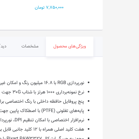
2,780 تومان
7,750,000 تومان
ویژگی‌های محصول
مشخصات
دیدگ
نورپردازی RGB با ۱۶.۸ میلیون رنگ و امکان غیرفعال‌سازی نورپردازی در صورت نیاز
نرخ نمونه‌برداری ۱۰۰۰ هرتز با شتاب ۳۰G جهت پاسخ‌دهی سریع و حرکت روان نشانگر
پنج پروفایل حافظه داخلی با رنگ اختصاصی برا
پایه‌های تفلونی (PTFE) با اصطکاک پایین جهت حرکت روان و دقیق روی انواع ماوس‌پد
نرم‌افزار اختصاصی با امکان تنظیم DPI، نورپردازی، عملکرد کلیدها، ماکروها و پروفایل‌های مختلف
هفت کلید اصلی همراه با ۱۲ کلید جانبی قابل برنامه‌ریزی برای کنترل بهتر در بازی‌های آنلاین و MMO
مجهز به حسگر اپتیکال Pixart PAW۳۳۲۷ با دقت حداکثر ۱۲۴۰۰ DPI و عملکرد دقیق در بازی‌های رقابتی