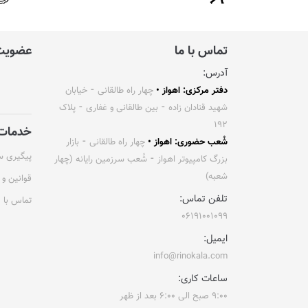
تماس با ما
عضویت 
آدرس:
دفتر مرکزی: اهواز •
چهار راه طالقانی ⁃ خیابان
شهید قنادان زاده ⁃ بین طالقانی و غفاری ⁃ پلاک
۱۹۲
خدمات 
شُعب حضوری: اهواز •
چهار راه طالقانی ⁃ بازار
پیگیری 
بزرگ کامپیوتر اهواز ⁃ شُعب سرزمین رایانه (چهار
شعبه)
قوانین و 
تلفن تماس:
تماس با م
۰۶۱۹۱۰۰۱۰۹۹
ایمیل:
info@rinokala.com
ساعات کاری:
۹:۰۰ صبح الی ۶:۰۰ بعد از ظهر