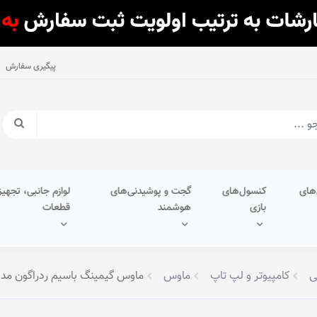
پیگیری سفارش
های
کنسول‌های
گجت و پوشیدنی‌های
لوازم جانبی، تجهیز
بازی
هوشمند
قطعات
ی
کامپیوتر و لپ تاپ
ماوس
ماوس گیمینگ با‌سیم ردراگون مدل PACT M908