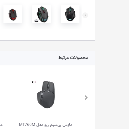
محصولات مرتبط
 لاجیتک مدل M196
ماوس بی‌سیم رپو مدل MT760M
ما