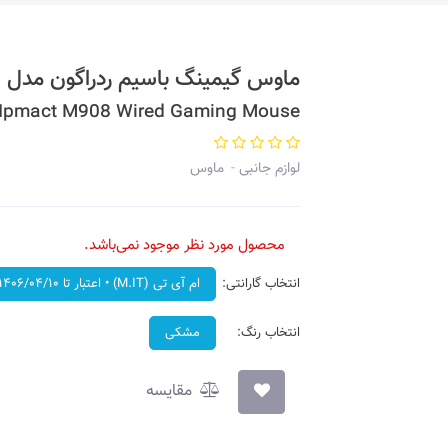
ماوس گیمینگ با‌سیم ردراگون مدل IMPACT M908
Ipmact M908 Wired Gaming Mouse
لوازم جانبی
ماوس
محصول مورد نظر موجود نمی‌باشد.
انتخاب گارانتی:
ام آی تی (M.IT) • اعتبار تا ۱۴۰۶/۰۴/۱۰
انتخاب رنگ:
مشکی
مقایسه