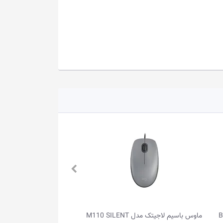
ماوس باسیم لاجیتک مدل M110 SILENT
ماوس بی‌سیم لاجیتک مدل 