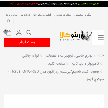
پیگیری سفارش
سؤالات متداول
قوانین و مقررات
درباره ما
تماس با ما
0
لیست لپتاپ
خانه
لوازم جانبی، تجهیزات و قطعات
لوازم جانبی
کامپیوتر و لپ تاپ
صفحه کلید
صفحه کلید باسیم/بی‌سیم ردراگون مدل Horus K618-RGB •
سوئیچ قرمز