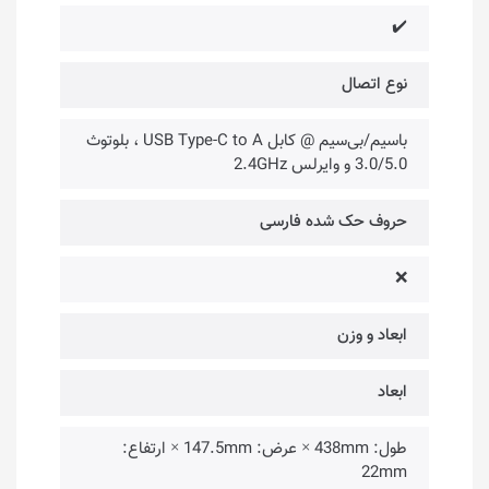
✔️
نوع اتصال
باسیم/بی‌سیم @ کابل USB Type-C to A ، بلوتوث
3.0/5.0 و وایرلس 2.4GHz
حروف حک شده فارسی
❌
ابعاد و وزن
ابعاد
طول: 438mm × عرض: 147.5mm × ارتفاع:
22mm