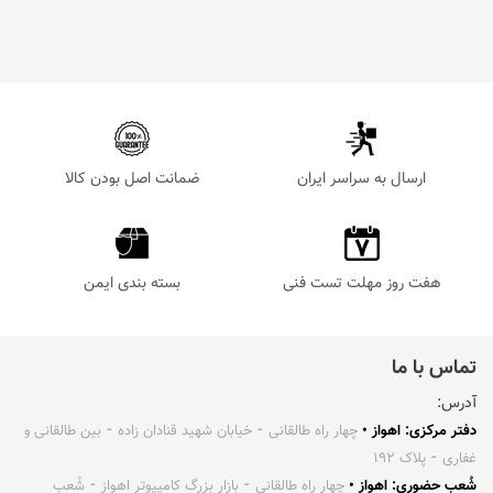
ارسال به سراسر ایران
ضمانت اصل بودن کالا
هفت روز مهلت تست فنی
بسته بندی ایمن
تماس با ما
آدرس:
دفتر مرکزی: اهواز •
چهار راه طالقانی ⁃ خیابان شهید قنادان زاده ⁃ بین طالقانی و
غفاری ⁃ پلاک ۱۹۲
شُعب حضوری: اهواز •
چهار راه طالقانی ⁃ بازار بزرگ کامپیوتر اهواز ⁃ شُعب