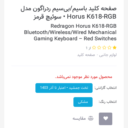
صفحه کلید باسیم/بی‌سیم ردراگون مدل
Horus K618-RGB • سوئیچ قرمز
Redragon Horus K618-RGB
Bluetooth/Wireless/Wired Mechanical
Gaming Keyboard – Red Switches
از 1
لوازم جانبی
صفحه کلید
محصول مورد نظر موجود نمی‌باشد.
انتخاب گارانتی:
تخت جمشید • اعتبار تا آذر 1403
انتخاب رنگ:
مشکی
مقایسه