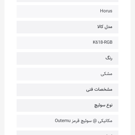
Horus
مدل کالا
K618-RGB
رنگ
مشکی
مشخصات فنی
نوع سوئیچ
مکانیکی @ سوئیچ قرمز Outemu