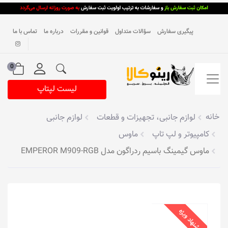
پیگیری سفارش
سؤالات متداول
قوانین و مقررات
درباره ما
تماس با ما
0
لیست لپتاپ
خانه
لوازم جانبی، تجهیزات و قطعات
لوازم جانبی
کامپیوتر و لپ تاپ
ماوس
ماوس گیمینگ ‌باسیم ردراگون مدل EMPEROR M909-RGB
پیشنهاد ویژه