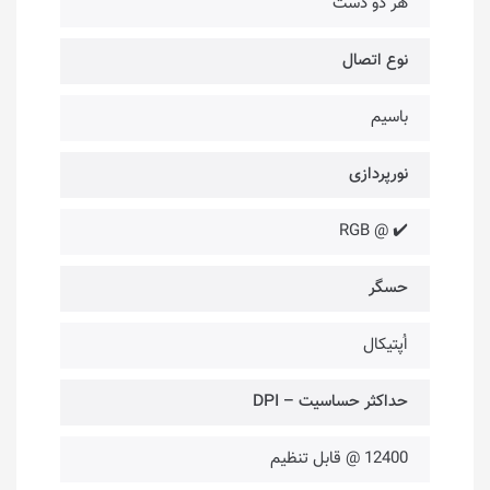
هر دو دست
نوع اتصال
باسیم
نورپردازی
✔️ @ RGB
حسگر
اُپتیکال
حداکثر حساسیت – DPI
12400 @ قابل تنظیم