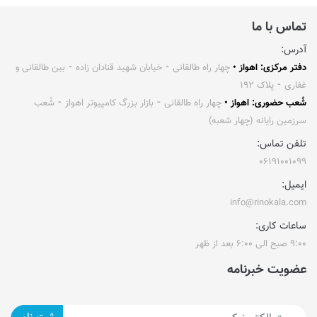
تماس با ما
آدرس:
دفتر مرکزی: اهواز •
چهار راه طالقانی ⁃ خیابان شهید قنادان زاده ⁃ بین طالقانی و
غفاری ⁃ پلاک ۱۹۲
شُعب حضوری: اهواز •
چهار راه طالقانی ⁃ بازار بزرگ کامپیوتر اهواز ⁃ شُعب
سرزمین رایانه (چهار شعبه)
تلفن تماس:
۰۶۱۹۱۰۰۱۰۹۹
ایمیل:
info@rinokala.com
ساعات کاری:
۹:۰۰ صبح الی ۶:۰۰ بعد از ظهر
عضویت خبرنامه