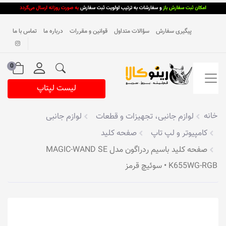
پیگیری سفارش
سؤالات متداول
قوانین و مقررات
درباره ما
تماس با ما
0
لیست لپتاپ
خانه
لوازم جانبی، تجهیزات و قطعات
لوازم جانبی
کامپیوتر و لپ تاپ
صفحه کلید
صفحه کلید باسیم ردراگون مدل MAGIC-WAND SE
K655WG-RGB • سوئیچ قرمز