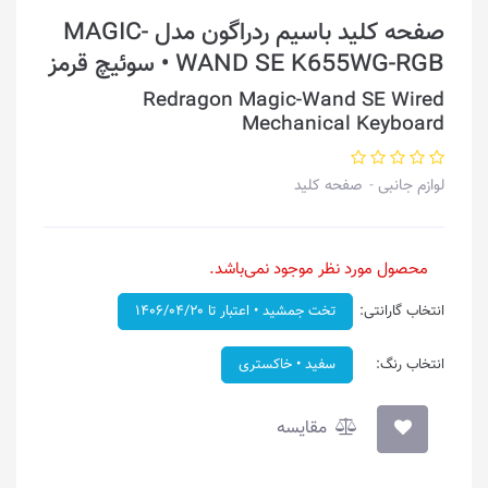
صفحه کلید باسیم ردراگون مدل MAGIC-
WAND SE K655WG-RGB • سوئیچ قرمز
Redragon Magic-Wand SE Wired
Mechanical Keyboard
لوازم جانبی
صفحه کلید
محصول مورد نظر موجود نمی‌باشد.
انتخاب گارانتی:
تخت جمشید • اعتبار تا ۱۴۰۶/۰۴/۲۰
انتخاب رنگ:
سفید • خاکستری
مقایسه