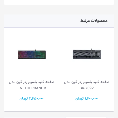
محصولات مرتبط
صفحه کلید باسیم ردراگون مدل
صفحه کلید باسیم ردراگون مدل
صف
NETHERBANE K...
BK-7092
1,400,000 تومان
2,450,000 تومان