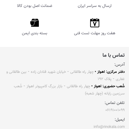
ارسال به سراسر ایران
ضمانت اصل بودن کالا
هفت روز مهلت تست فنی
بسته بندی ایمن
تماس با ما
آدرس:
دفتر مرکزی: اهواز •
چهار راه طالقانی ⁃ خیابان شهید قنادان زاده ⁃ بین طالقانی و
غفاری ⁃ پلاک ۱۹۲
شُعب حضوری: اهواز •
چهار راه طالقانی ⁃ بازار بزرگ کامپیوتر اهواز ⁃ شُعب
سرزمین رایانه (چهار شعبه)
تلفن تماس:
۰۶۱۹۱۰۰۱۰۹۹
ایمیل:
info@rinokala.com