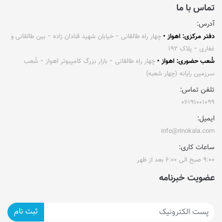
تماس با ما
آدرس:
دفتر مرکزی: اهواز •
چهار راه طالقانی ⁃ خیابان شهید قنادان زاده ⁃ بین طالقانی و
غفاری ⁃ پلاک ۱۹۲
شُعب حضوری: اهواز •
چهار راه طالقانی ⁃ بازار بزرگ کامپیوتر اهواز ⁃ شُعب
سرزمین رایانه (چهار شعبه)
تلفن تماس:
۰۶۱۹۱۰۰۱۰۹۹
ایمیل:
info@rinokala.com
ساعات کاری:
۹:۰۰ صبح الی ۶:۰۰ بعد از ظهر
عضویت خبرنامه
ثبت نام