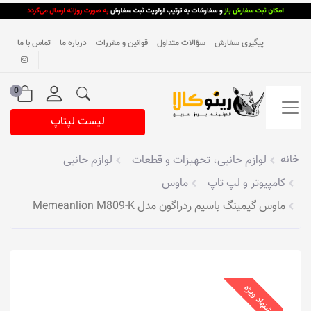
پیگیری سفارش
سؤالات متداول
قوانین و مقررات
درباره ما
تماس با ما
0
لیست لپتاپ
خانه
لوازم جانبی، تجهیزات و قطعات
لوازم جانبی
کامپیوتر و لپ تاپ
ماوس
ماوس گیمینگ ‌باسیم ردراگون مدل Memeanlion M809-K
پیشنهاد ویژه