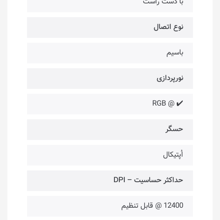
با دست راست
نوع اتصال
باسیم
نورپردازی
✔️ @ RGB
حسگر
اُپتیکال
حداکثر حساسیت – DPI
12400 @ قابل تنظیم