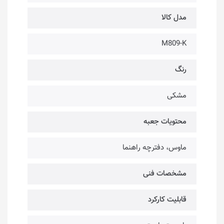
مدل کالا
M809-K
رنگ
مشکی
محتویات جعبه
ماوس، دفترچه راهنما
مشخصات فنی
قابلیت کارکرد