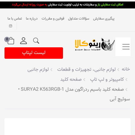
پیگیری سفارش
سؤالات متداول
قوانین و مقررات
درباره ما
تماس با ما
0
لیست لپتاپ
خانه
لوازم جانبی، تجهیزات و قطعات
لوازم جانبی
کامپیوتر و لپ تاپ
صفحه کلید
صفحه کلید باسیم ردراگون مدل SURYA2 K563RGB-1 •
سوئیچ آبی