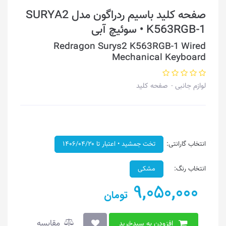
صفحه کلید باسیم ردراگون مدل SURYA2
K563RGB-1 • سوئیچ آبی
Redragon Surys2 K563RGB-1 Wired
Mechanical Keyboard
لوازم جانبی
صفحه کلید
انتخاب گارانتی:
تخت جمشید • اعتبار تا ۱۴۰۶/۰۴/۲۰
انتخاب رنگ:
مشکی
9,050,000
تومان
مقایسه
افزودن به سبدخرید