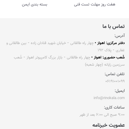
هفت روز مهلت تست فنی
بسته بندی ایمن
تماس با ما
آدرس:
دفتر مرکزی: اهواز •
چهار راه طالقانی ⁃ خیابان شهید قنادان زاده ⁃ بین طالقانی و
غفاری ⁃ پلاک ۱۹۲
شُعب حضوری: اهواز •
چهار راه طالقانی ⁃ بازار بزرگ کامپیوتر اهواز ⁃ شُعب
سرزمین رایانه (چهار شعبه)
تلفن تماس:
۰۶۱۹۱۰۰۱۰۹۹
ایمیل:
info@rinokala.com
ساعات کاری:
۹:۰۰ صبح الی ۶:۰۰ بعد از ظهر
عضویت خبرنامه