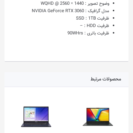
وضوح تصویر :
1440 × 2560 @ WQHD
مدل گرافیک :
NVIDIA GeForce RTX 3060
ظرفیت SSD :
1TB
ظرفیت HDD :
–
ظرفیت باتری :
90WHrs
محصولات مرتبط