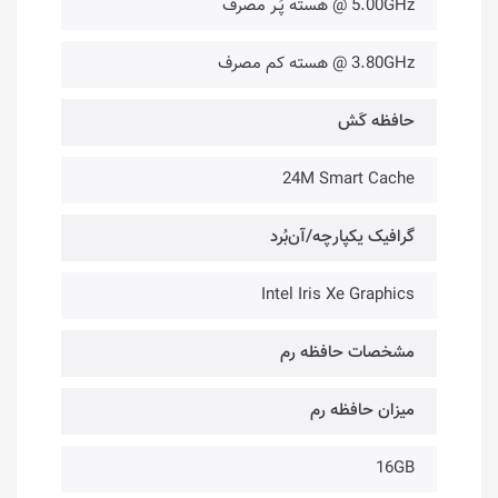
5.00GHz @ هسته پُـر مصرف
3.80GHz @ هسته کم مصرف
حافظه کَش
24M Smart Cache
گرافیک یکپارچه/آن‌بُرد
Intel Iris Xe Graphics
مشخصات حافظه رم
میزان حافظه رم
16GB