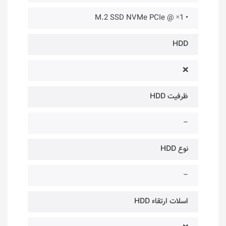
• 1× @ M.2 SSD NVMe PCIe
HDD
❌
ظرفیت HDD
–
نوع HDD
–
اسلات ارتقاء HDD