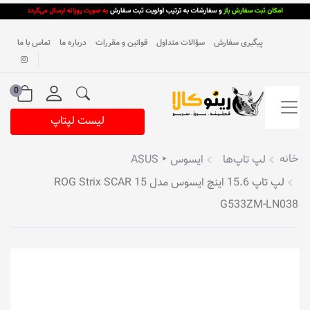
پیگیری سفارش
سؤالات متداول
قوانین و مقررات
درباره ما
تماس با ما
0
لیست لپتاپ
خانه
لپ تاپ‌ها
ایسوس ‣ ASUS
لپ تاپ 15.6 اینچ ایسوس مدل ROG Strix SCAR 15
G533ZM-LN038