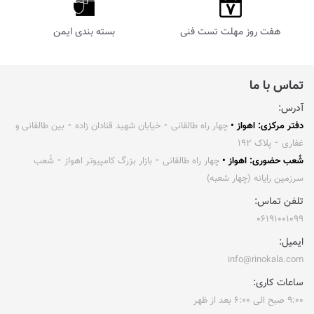
هفت روز مهلت تست فنی
بسته بندی ایمن
تماس با ما
آدرس:
دفتر مرکزی: اهواز •
چهار راه طالقانی ⁃ خیابان شهید قنادان زاده ⁃ بین طالقانی و
غفاری ⁃ پلاک ۱۹۲
شُعب حضوری: اهواز •
چهار راه طالقانی ⁃ بازار بزرگ کامپیوتر اهواز ⁃ شُعب
سرزمین رایانه (چهار شعبه)
تلفن تماس:
۰۶۱۹۱۰۰۱۰۹۹
ایمیل:
info@rinokala.com
ساعات کاری:
۹:۰۰ صبح الی ۶:۰۰ بعد از ظهر