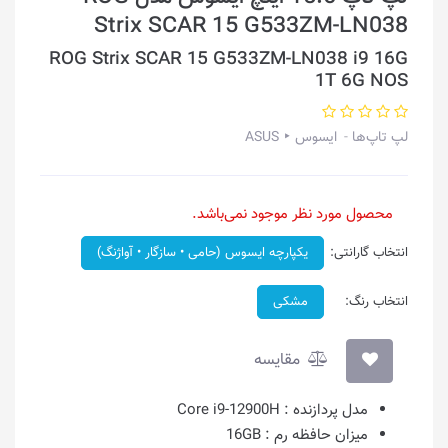
Strix SCAR 15 G533ZM-LN038
ROG Strix SCAR 15 G533ZM-LN038 i9 16G
1T 6G NOS
لپ تاپ‌ها
ایسوس ‣ ASUS
محصول مورد نظر موجود نمی‌باشد.
انتخاب گارانتی:
یکپارچه ایسوس (حامی • سازگار • آواژنگ)
انتخاب رنگ:
مشکی
مقایسه
مدل پردازنده :
Core i9-12900H
میزان حافظه رم :
16GB