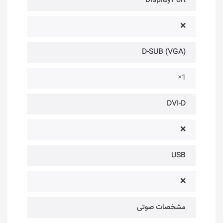
DisplayPort
❌
D-SUB (VGA)
1×
DVI-D
❌
USB
❌
مشخصات صوتی