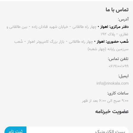
تماس با ما
آدرس:
دفتر مرکزی: اهواز •
چهار راه طالقانی ⁃ خیابان شهید قنادان زاده ⁃ بین طالقانی و
غفاری ⁃ پلاک ۱۹۲
شُعب حضوری: اهواز •
چهار راه طالقانی ⁃ بازار بزرگ کامپیوتر اهواز ⁃ شُعب
سرزمین رایانه (چهار شعبه)
تلفن تماس:
۰۶۱۹۱۰۰۱۰۹۹
ایمیل:
info@rinokala.com
ساعات کاری:
۹:۰۰ صبح الی ۶:۰۰ بعد از ظهر
عضویت خبرنامه
ثبت نام