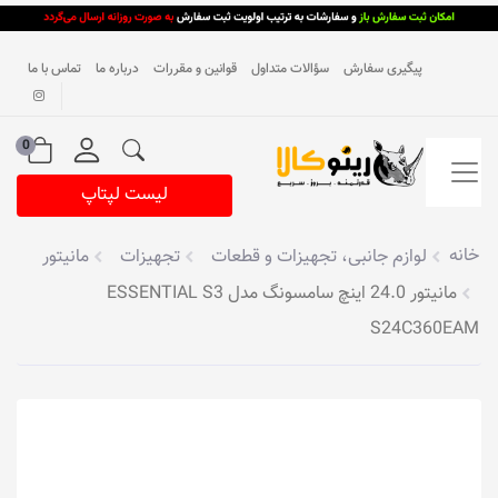
پیگیری سفارش
سؤالات متداول
قوانین و مقررات
درباره ما
تماس با ما
0
لیست لپتاپ
خانه
لوازم جانبی، تجهیزات و قطعات
تجهیزات
مانیتور
مانیتور 24.0 اینچ سامسونگ مدل ESSENTIAL S3
S24C360EAM