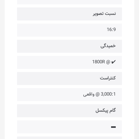
نسبت تصویر
16:9
خمیدگی
✔️ @ 1800R
کنتراست
3,000:1 @ واقعی
گام پیکسل
▬