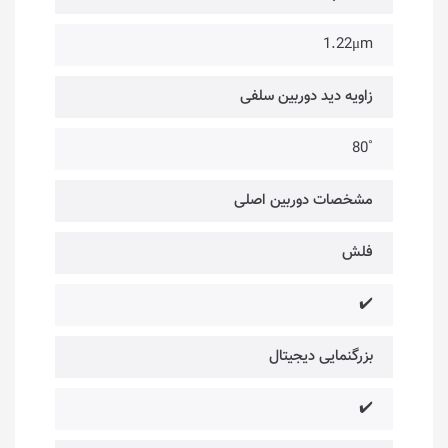
1.22μm
زاویه دید دوربین سلفی
˚80
مشخصات دوربین اصلی
فلش
✔️
بزرگنمایی دیجیتال
✔️