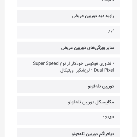
1.4μm
زاویه دید دوربین عریض
˚77
سایر ویژگی‌های دوربین عریض
• فناوری فوکوس خودکار از نوع Super Speed
Dual Pixel • لرزشگیر اوپتیکال
دوربین تله‌فوتو
مگاپیسکل دوربین تله‌فوتو
12MP
دیافراگم دوربین تله‌فوتو