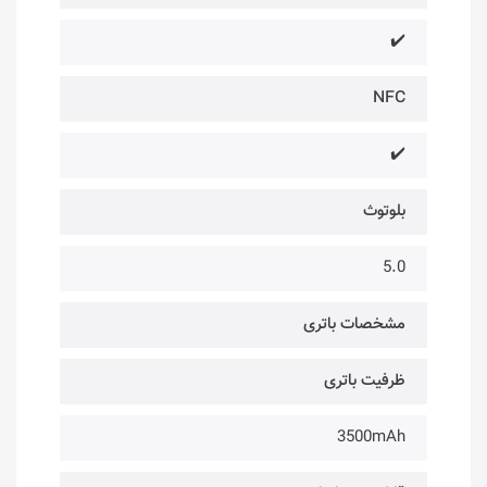
✔️
NFC
✔️
بلوتوث
5.0
مشخصات باتری
ظرفیت باتری
3500mAh