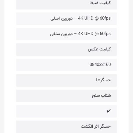
کیفیت ضبط
4K UHD @ 60fps – دوربین اصلی
4K UHD @ 60fps – دوربین سلفی
کیفیت عکس
3840x2160
حسگرها
شتاب سنج
✔️
حسگر اثر انگشت