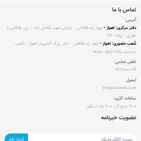
تماس با ما
آدرس:
دفتر مرکزی: اهواز •
چهار راه طالقانی ⁃ خیابان شهید قنادان زاده ⁃ بین طالقانی و
غفاری ⁃ پلاک ۱۹۲
شُعب حضوری: اهواز •
چهار راه طالقانی ⁃ بازار بزرگ کامپیوتر اهواز ⁃ شُعب
سرزمین رایانه (چهار شعبه)
تلفن تماس:
۰۶۱۹۱۰۰۱۰۹۹
ایمیل:
info@rinokala.com
ساعات کاری:
۹:۰۰ صبح الی ۶:۰۰ بعد از ظهر
عضویت خبرنامه
ثبت نام