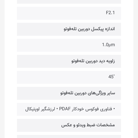
F2.1
اندازه پیکسل دوربین تله‌فوتو
1.0μm
زاویه دید دوربین تله‌فوتو
˚45
سایر ویژگی‌های دوربین تله‌فوتو
• فناوری فوکوس خودکار PDAF • لرزشگیر اوپتیکال
مشخصات ضبط ویدئو و عکس