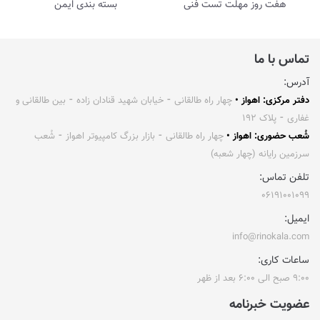
هفت روز مهلت تست فنی
بسته بندی ایمن
تماس با ما
آدرس:
دفتر مرکزی: اهواز •
چهار راه طالقانی ⁃ خیابان شهید قنادان زاده ⁃ بین طالقانی و
غفاری ⁃ پلاک ۱۹۲
شُعب حضوری: اهواز •
چهار راه طالقانی ⁃ بازار بزرگ کامپیوتر اهواز ⁃ شُعب
سرزمین رایانه (چهار شعبه)
تلفن تماس:
۰۶۱۹۱۰۰۱۰۹۹
ایمیل:
info@rinokala.com
ساعات کاری:
۹:۰۰ صبح الی ۶:۰۰ بعد از ظهر
عضویت خبرنامه