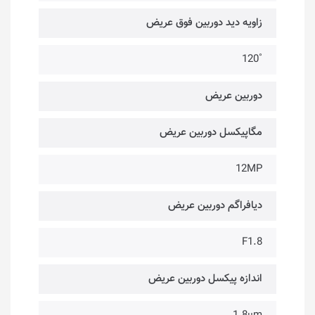
زاویه دید دوربین فوق عریض
˚120
دوربین عریض
مگاپیکسل دوربین عریض
12MP
دیافراگم دوربین عریض
F1.8
اندازه پیکسل دوربین عریض