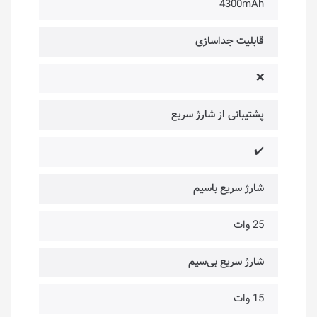
4300mAh
قابلیت جداسازی
❌
پشتیبانی از شارژ سریع
✔️
شارژ سریع باسیم
25 وات
شارژ سریع بی‌سیم
15 وات