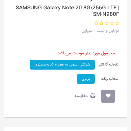
SAMSUNG Galaxy Note 20 8G\256G LTE |
SM-N980F
موبایل و تبلت
موبایل
محصول مورد نظر موجود نمی‌باشد.
انتخاب گارانتی:
شرکتی رسمی به همراه کد رجیستری
انتخاب رنگ:
برنزی
مقایسه