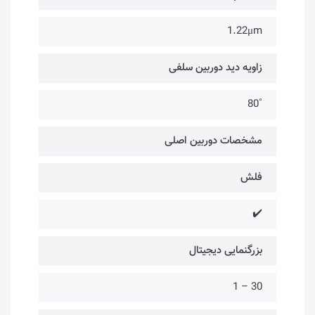
1.22μm
زاویه دید دوربین سلفی
˚80
مشخصات دوربین اصلی
فلش
✔️
بزرگنمایی دیجیتال
30 – 1