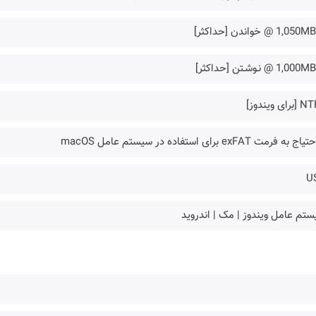
1,0 @ خواندن [حداکثر]
1,0 @ نـوشـتن [حداکثر]
رای ویندوز]
 به فرمت exFAT برای استفاده در سیستم عامل macOS
U
تم عامل ویندوز | مک | اندروید