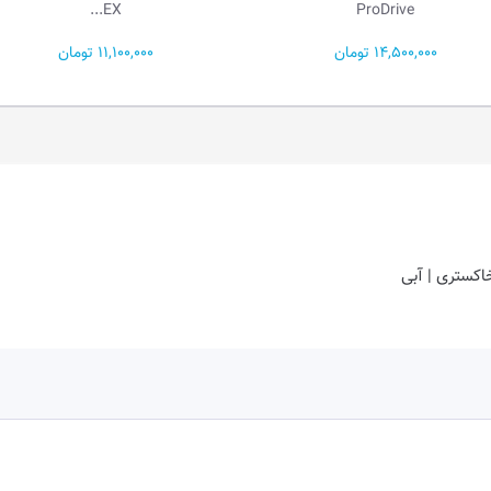
BAG310L...
EX...
11,100,000 تومان
800,000 تومان