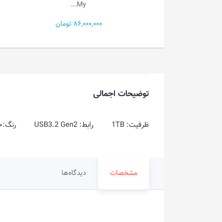
ProDrive
My...
86,000,000 تومان
14,500,000 تومان
توضیحات اجمالی
ظرفیت: 1TB رابط: USB3.2 Gen2 رنگ:خاکستری | آبی
مشخصات
دیدگاه‌ها