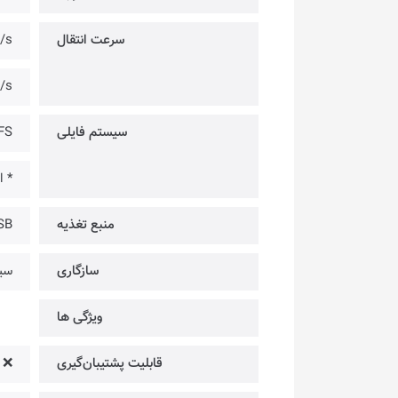
سرعت انتقال
50MB/s
00MB/s
سیستم فایلی
NTFS [ب
* احتیاج
منبع تغذیه
SB
سازگاری
سیس
ویژگی ها
قابلیت پشتیبان‌گیری
❌