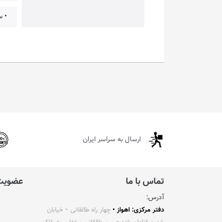
• سی
ارسال به سراسر ایران
تماس با ما
عضویت 
آدرس:
دفتر مرکزی: اهواز •
چهار راه طالقانی ⁃ خیابان