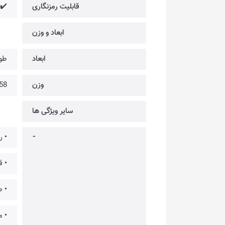
قابلیت رمزنگاری
✔️
ابعاد و وزن
ابعاد
طول: 85mm × عر
وزن
58~ گر
سایر ویژگی‌ ها
⁃
• رسیدن 
• قابلیت
• ط
• م