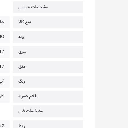
مشخصات عمومی
نوع کالا
هار
برند
SUNG
سری
T7
مدل
T7
رنگ
آبی
اقلام همراه
کارت 
مشخصات فنی
رابط
 Gen 2