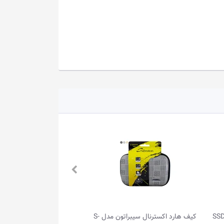
کیف هارد اکسترنال سیبراتون مدل S-
هارد اکسترنال 2TB ای دیتا مدل HD770G