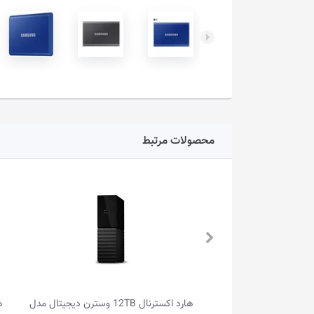
محصولات مرتبط
هارد اکسترنال 12TB وسترن دیجیتال مدل
هارد اکسترنال 1TB توین موس مدل