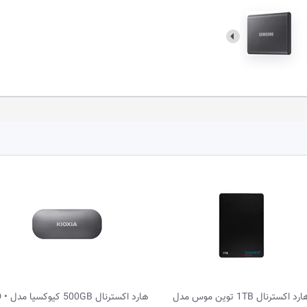
هارد اکسترنال 500GB کیوکسیا مدل SSD •