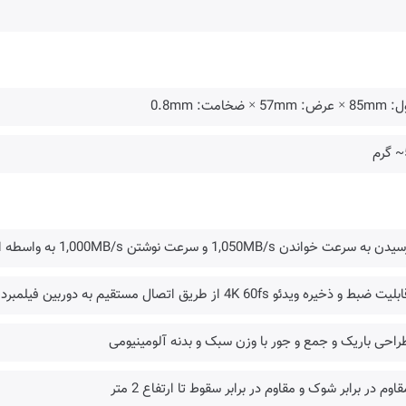
ض: 57mm × ضخامت: 0.8mm
م
به سرعت خواندن 1,050MB/s و سرعت نوشتن 1,000MB/s به واسطه استفاده از رابط PCIe NVMe
 ضبط و ذخیره ویدئو 4K 60fs از طریق اتصال مستقیم به دوربین فیلمبرداری یا تلفن همراه
راحی باریک و جمع و جور با وزن سبک و بدنه آلومینیومی
قاوم در برابر شوک و مقاوم در برابر سقوط تا ارتفاع 2 متر