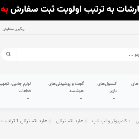
پیگیری سفارش
های
کنسول‌های
گجت و پوشیدنی‌های
لوازم جانبی، تجهیز
بازی
هوشمند
قطعات
ی
کامپیوتر و لپ تاپ
هارد اکسترنال
هارد اکسترنال 1 ترابایت سامسونگ مدل SSD • T7