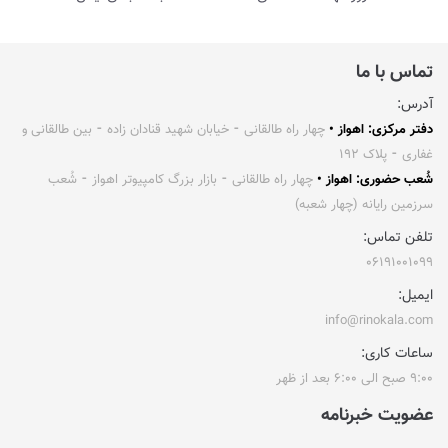
تماس با ما
آدرس:
دفتر مرکزی: اهواز •
چهار راه طالقانی ⁃ خیابان شهید قنادان زاده ⁃ بین طالقانی و
غفاری ⁃ پلاک ۱۹۲
شُعب حضوری: اهواز •
چهار راه طالقانی ⁃ بازار بزرگ کامپیوتر اهواز ⁃ شُعب
سرزمین رایانه (چهار شعبه)
تلفن تماس:
۰۶۱۹۱۰۰۱۰۹۹
ایمیل:
info@rinokala.com
ساعات کاری:
۹:۰۰ صبح الی ۶:۰۰ بعد از ظهر
عضویت خبرنامه