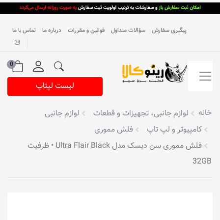
پیگیری سفارش
سؤالات متداول
قوانین و مقررات
درباره ما
تماس با ما
0
لیست لپتاپ
خانه
لوازم جانبی، تجهیزات و قطعات
لوازم جانبی
کامپیوتر و لپ تاپ
فلش مموری
فلش مموری سن دیسک مدل Ultra Flair Black • ظرفیت
32GB