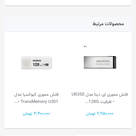
محصولات مرتبط
فلش مموری ای دیتا مدل UR350
فلش مموری کیوکسیا مدل
• ظرفیت 128G...
TransMemory U301 •...
2,950,000 تومان
3,400,000 تومان