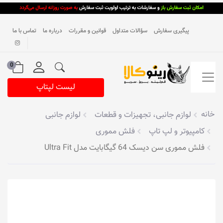
پیگیری سفارش
سؤالات متداول
قوانین و مقررات
درباره ما
تماس با ما
0
لیست لپتاپ
خانه
لوازم جانبی، تجهیزات و قطعات
لوازم جانبی
کامپیوتر و لپ تاپ
فلش مموری
فلش مموری سن دیسک 64 گیگابایت مدل Ultra Fit