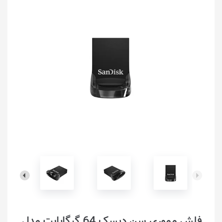
فلش مموری سن دیسک 64 گیگابایت مدل