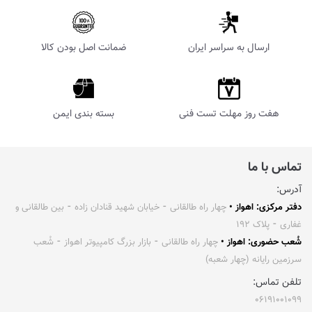
ارسال به سراسر ایران
ضمانت اصل بودن کالا
هفت روز مهلت تست فنی
بسته بندی ایمن
تماس با ما
آدرس:
دفتر مرکزی: اهواز •
چهار راه طالقانی ⁃ خیابان شهید قنادان زاده ⁃ بین طالقانی و
غفاری ⁃ پلاک ۱۹۲
شُعب حضوری: اهواز •
چهار راه طالقانی ⁃ بازار بزرگ کامپیوتر اهواز ⁃ شُعب
سرزمین رایانه (چهار شعبه)
تلفن تماس:
۰۶۱۹۱۰۰۱۰۹۹