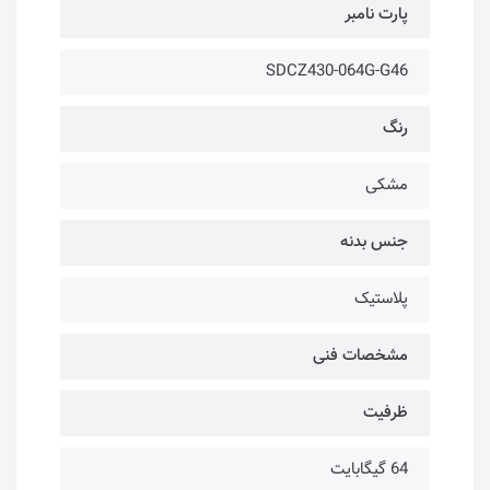
پارت نامبر
SDCZ430-064G-G46
رنگ
مشکی
جنس بدنه
پلاستیک
مشخصات فنی
ظرفیت
64 گیگابایت