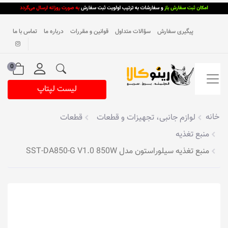
پیگیری سفارش
سؤالات متداول
قوانین و مقررات
درباره ما
تماس با ما
0
لیست لپتاپ
خانه
لوازم جانبی، تجهیزات و قطعات
قطعات
منبع تغذیه
منبع تغذیه سیلوراستون مدل SST-DA850-G V1.0 850W