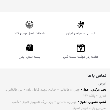
ارسال به سراسر ایران
ضمانت اصل بودن کالا
هفت روز مهلت تست فنی
بسته بندی ایمن
تماس با ما
آدرس:
دفتر مرکزی: اهواز •
چهار راه طالقانی ⁃ خیابان شهید قنادان زاده ⁃ بین طالقانی و
غفاری ⁃ پلاک ۱۹۲
شُعب حضوری: اهواز •
چهار راه طالقانی ⁃ بازار بزرگ کامپیوتر اهواز ⁃ شُعب
سرزمین رایانه (چهار شعبه)