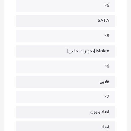
6×
SATA
8×
Molex [تجهیزات جانبی]
6×
فلاپی
2×
ابعاد و وزن
ابعاد