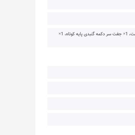
کابل USB بافته شده، کیف، 1× جفت پدال پشت، 1× جفت پدال نیمه گنبدی پشت، 1× جفت سر دکمه گنبدی پایه کوتاه، 1×