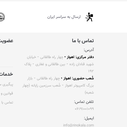
ارسال به سراسر ایران
تماس با ما
عضویت 
آدرس:
دفتر مرکزی: اهواز •
چهار راه طالقانی ⁃ خیابان
شهید قنادان زاده ⁃ بین طالقانی و غفاری ⁃ پلاک
۱۹۲
خدمات 
شُعب حضوری: اهواز •
چهار راه طالقانی ⁃ بازار
پیگیری 
بزرگ کامپیوتر اهواز ⁃ شُعب سرزمین رایانه (چهار
شعبه)
قوانین و 
تلفن تماس:
تماس با م
۰۶۱۹۱۰۰۱۰۹۹
ایمیل:
info@rinokala.com