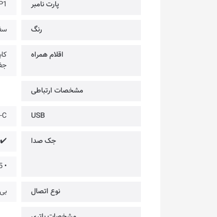
پارت نامبر
P1
رنگ
سف
اقلام همراه
جفت س
مشخصات ارتباطی
-C
USB
جک صدا
✔️
• 3.5 میلیمتری هدست استریو
نوع اتصال
بی‌
مشخصات باتری