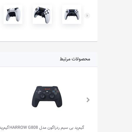
محصولات مرتبط
مدل HARROW G808
گیم‌پد بی سیم ردراگون مدل HARROW G808
گیم‌پد ب