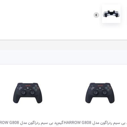
ی سیم ردراگون مدل HARROW G808
گیم‌پد بی سیم ردراگون مدل HARROW G808