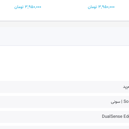
3,950,000 تومان
3,950,000 تومان
‌پد
| سونی
DualSense Ed