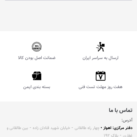
ارسال به سراسر ایران
ضمانت اصل بودن کالا
هفت روز مهلت تست فنی
بسته بندی ایمن
تماس با ما
آدرس:
دفتر مرکزی: اهواز •
چهار راه طالقانی ⁃ خیابان شهید قنادان زاده ⁃ بین طالقانی و
غفاری ⁃ پلاک ۱۹۲