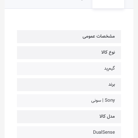
مشخصات عمومی
نوع کالا
گیم‌پد
برند
Sony | سونی
مدل کالا
DualSense