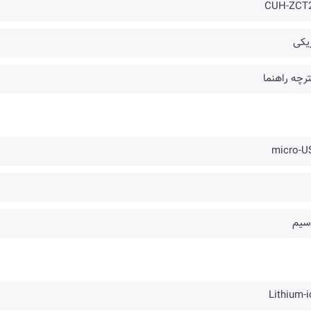
CUH-ZCT
یکی
رچه راهنما
micro-U
‌سیم
Lithium-i