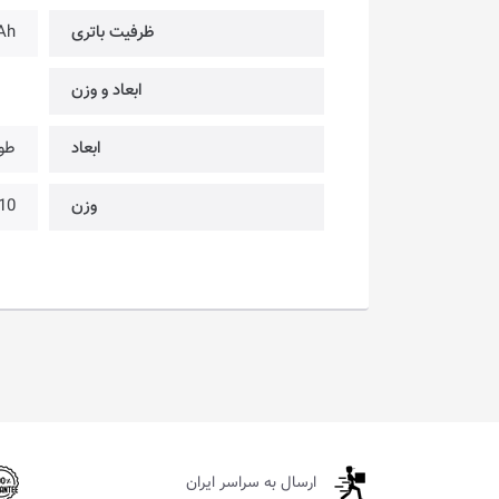
ظرفیت باتری
Ah
ابعاد و وزن
ابعاد
طول: 161 میلیمتر | عرض
وزن
210~ 
ارسال به سراسر ایران