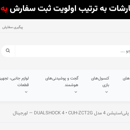
پیگیری سفارش
های
کنسول‌های
گجت و پوشیدنی‌های
لوازم جانبی، تجهیز
بازی
هوشمند
قطعات
DUALSHOCK 4 • CUH-ZCT — اورجینال