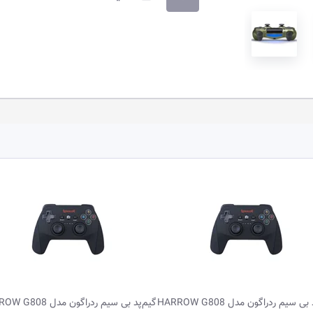
ی سیم ردراگون مدل HARROW G808
گیم‌پد بی سیم ردراگون مدل HARROW G808