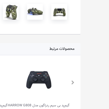
محصولات مرتبط
مدل HARROW G808
گیم‌پد بی سیم ردراگون مدل HARROW G808
گیم‌پد ب