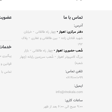
تماس با ما
عضویت 
آدرس:
دفتر مرکزی: اهواز •
چهار راه طالقانی ⁃ خیابان
شهید قنادان زاده ⁃ بین طالقانی و غفاری ⁃ پلاک
۱۹۲
خدمات 
شُعب حضوری: اهواز •
چهار راه طالقانی ⁃ بازار
پیگیری 
بزرگ کامپیوتر اهواز ⁃ شُعب سرزمین رایانه (چهار
شعبه)
قوانین و 
تلفن تماس:
تماس با م
۰۶۱۹۱۰۰۱۰۹۹
ایمیل:
info@rinokala.com
ساعات کاری:
۹:۰۰ صبح الی ۶:۰۰ بعد از ظهر