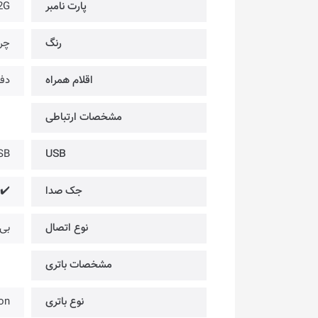
پارت نامبر
2G
رنگ
چر
اقلام همراه
دفت
مشخصات ارتباطی
SB
USB
جک صدا
✔️
نوع اتصال
بی
مشخصات باتری
نوع باتری
on