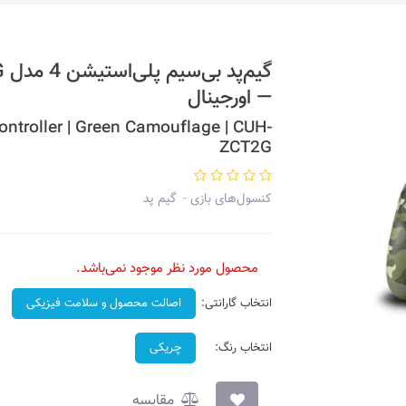
گ
— اورجینال
troller | Green Camouflage | CUH-
ZCT2G
کنسول‌های بازی
گیم پد
محصول مورد نظر موجود نمی‌باشد.
انتخاب گارانتی:
اصالت محصول و سلامت فیزیکی
انتخاب رنگ:
چریکی
مقایسه