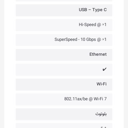
USB – Type C
1× @ Hi-Speed
1× @ SuperSpeed - 10 Gbps
Ethernet
✔️
Wi-Fi
802.11ax/be @ Wi-Fi 7
بلوتوث