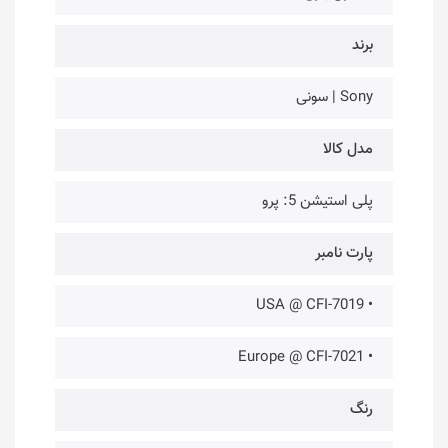
برند
Sony | سونی
مدل کالا
پلی استیشن 5: پرو
پارت نامبر
• USA @ CFI-7019
• Europe @ CFI-7021
رنگ