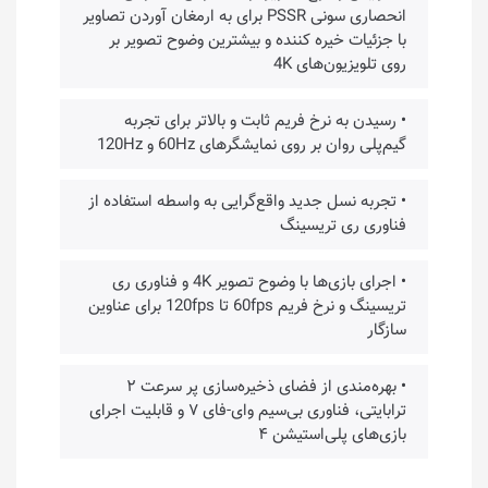
انحصاری سونی PSSR برای به ارمغان آوردن تصاویر
با جزئیات خیره کننده و بیشترین وضوح تصویر بر
روی تلویزیون‌های 4K
• رسیدن به نرخ فریم ثابت و بالاتر برای تجربه
گیم‌پلی روان بر روی نمایشگرهای 60Hz و 120Hz
• تجربه نسل جدید واقع‌گرایی به واسطه استفاده از
فناوری ری‌ تریسینگ
• اجرای بازی‌ها با وضوح تصویر 4K و فناوری ری
تریسینگ و نرخ فریم 60fps تا 120fps برای عناوین
سازگار
• بهره‌مندی از فضای ذخیره‌سازی پر سرعت ۲
ترابایتی، فناوری بی‌سیم وای-فای ۷ و قابلیت اجرای
بازی‌های پلی‌استیشن ۴