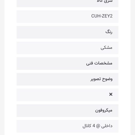
سری کالا
CUH-ZEY2
رنگ
مشکی
مشخصات فنی
وضوح تصویر
❌
میکروفون
داخلی @ 4 کانال