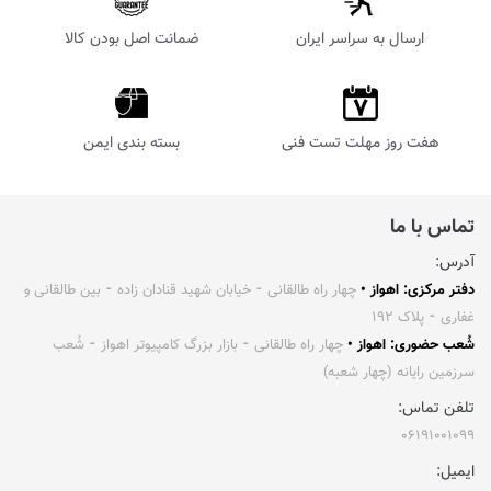
ارسال به سراسر ایران
ضمانت اصل بودن کالا
هفت روز مهلت تست فنی
بسته بندی ایمن
تماس با ما
آدرس:
دفتر مرکزی: اهواز •
چهار راه طالقانی ⁃ خیابان شهید قنادان زاده ⁃ بین طالقانی و
غفاری ⁃ پلاک ۱۹۲
شُعب حضوری: اهواز •
چهار راه طالقانی ⁃ بازار بزرگ کامپیوتر اهواز ⁃ شُعب
سرزمین رایانه (چهار شعبه)
تلفن تماس:
۰۶۱۹۱۰۰۱۰۹۹
ایمیل: