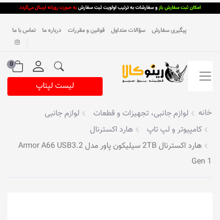
پیگیری سفارش
سؤالات متداول
قوانین و مقررات
درباره ما
تماس با ما
0
لیست لپتاپ
خانه
لوازم جانبی، تجهیزات و قطعات
لوازم جانبی
کامپیوتر و لپ تاپ
هارد اکسترنال
هارد اکسترنال 2TB سیلیکون پاور مدل Armor A66 USB3.2
Gen 1