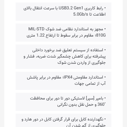
• رابط کاربری USB3.2 Gen1 با سرعت انتقال بالای
اطلاعت تا 5.0Gb/s
• مجهز به استاندارد نظامی ضد شوک MIL-STD
810G؛ مقاوم در برابر سقوط تا ارتفاع 1.22 متری
• استفاده از سیستم تعلیق ضد برخورد داخلی
پیشرفته برای کاهش چشمگیر شدت ضربه، فشار و
جلوگیری از واردن شدن شوک
• استاندارد مقاومتی IPX4؛ مقاوم در برابر پاشش
آب از تمامی جهات
• بامپر [سپر] لاستیکی دور تا دور برای محافظت
˚360 و حمل نقل بدون نگرانی
• نگهدارنده کابل برای قرار گرفتن کابل در دور هارد و
جلوگیری از گم شدن آن