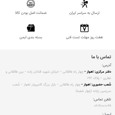
ارسال به سراسر ایران
ضمانت اصل بودن کالا
هفت روز مهلت تست فنی
بسته بندی ایمن
تماس با ما
آدرس:
دفتر مرکزی: اهواز •
چهار راه طالقانی ⁃ خیابان شهید قنادان زاده ⁃ بین طالقانی و
غفاری ⁃ پلاک ۱۹۲
شُعب حضوری: اهواز •
چهار راه طالقانی ⁃ بازار بزرگ کامپیوتر اهواز ⁃ شُعب
سرزمین رایانه (چهار شعبه)
تلفن تماس:
۰۶۱۹۱۰۰۱۰۹۹
ایمیل: