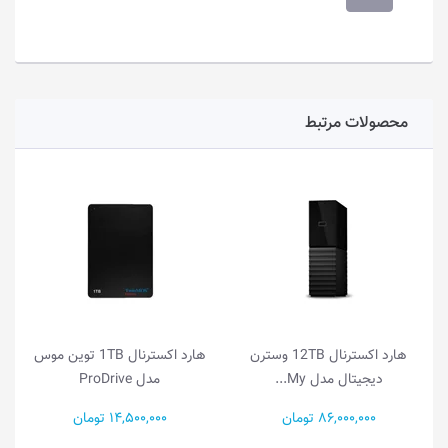
محصولات مرتبط
هارد اکسترنال 12TB وسترن
هارد اکسترنال 1TB توین موس
M...
مدل ProDrive
مدل SSD • EX...
ان
14,500,000 تومان
11,100,000 تومان