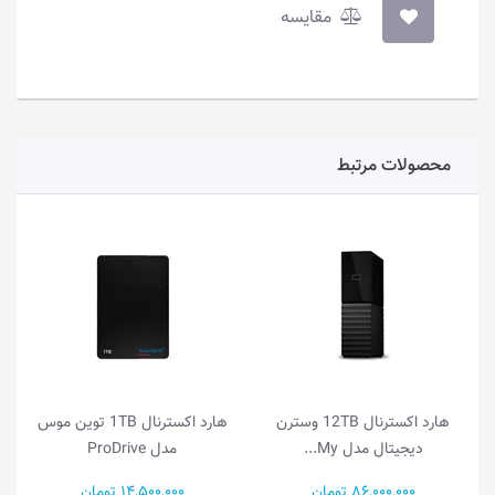
مقایسه
محصولات مرتبط
هارد اکسترنال 12TB وسترن
هارد اکسترنال 1TB توین موس
دیجیتال مدل My...
مدل ProDrive
86,000,000 تومان
14,500,000 تومان