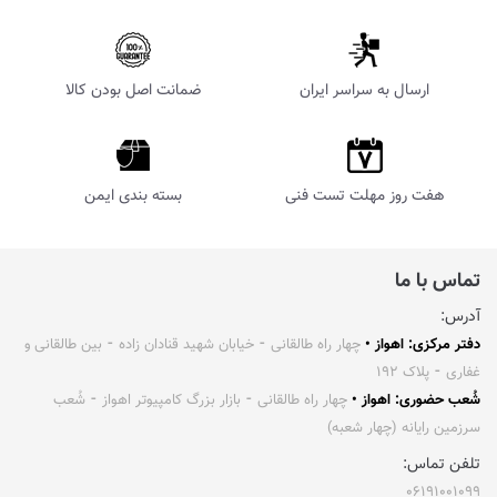
ارسال به سراسر ایران
ضمانت اصل بودن کالا
هفت روز مهلت تست فنی
بسته بندی ایمن
تماس با ما
آدرس:
دفتر مرکزی: اهواز •
چهار راه طالقانی ⁃ خیابان شهید قنادان زاده ⁃ بین طالقانی و
غفاری ⁃ پلاک ۱۹۲
شُعب حضوری: اهواز •
چهار راه طالقانی ⁃ بازار بزرگ کامپیوتر اهواز ⁃ شُعب
سرزمین رایانه (چهار شعبه)
تلفن تماس:
۰۶۱۹۱۰۰۱۰۹۹