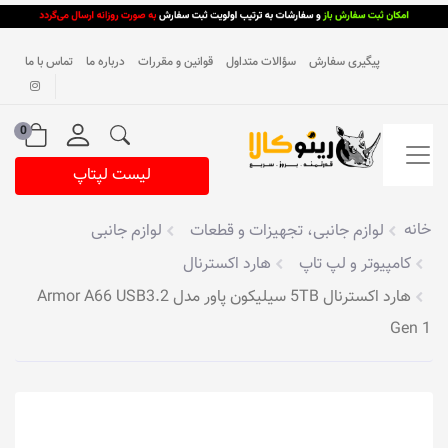
پیگیری سفارش
سؤالات متداول
قوانین و مقررات
درباره ما
تماس با ما
0
لیست لپتاپ
خانه
لوازم جانبی، تجهیزات و قطعات
لوازم جانبی
کامپیوتر و لپ تاپ
هارد اکسترنال
هارد اکسترنال 5TB سیلیکون پاور مدل Armor A66 USB3.2
Gen 1