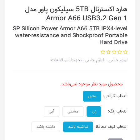
هارد اکسترنال 5TB سیلیکون پاور مدل
Armor A66 USB3.2 Gen 1
SP Silicon Power Armor A66 5TB IPX4-level
water-resistance and Shockproof Portable
Hard Drive
لوازم جانبی
لوازم جانبی، تجهیزات و قطعات
محصول مورد نظر موجود نمی‌باشد.
انتخاب گارانتی:
متین
انتخاب رنگ:
زرد
مشکی
آبی
انتخاب کیف محافظ:
نداشته باشد
داشته باشد