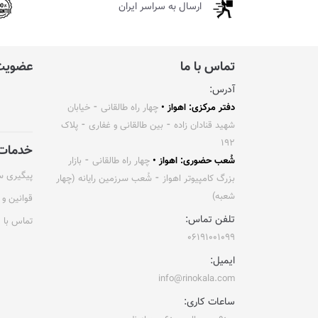
ارسال به سراسر ایران
تماس با ما
عضویت 
آدرس:
دفتر مرکزی: اهواز •
چهار راه طالقانی ⁃ خیابان
شهید قنادان زاده ⁃ بین طالقانی و غفاری ⁃ پلاک
۱۹۲
خدمات 
شُعب حضوری: اهواز •
چهار راه طالقانی ⁃ بازار
پیگیری 
بزرگ کامپیوتر اهواز ⁃ شُعب سرزمین رایانه (چهار
شعبه)
قوانین و 
تلفن تماس:
تماس با م
۰۶۱۹۱۰۰۱۰۹۹
ایمیل:
info@rinokala.com
ساعات کاری: