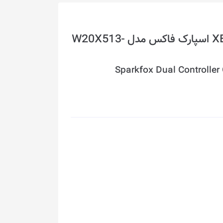
پایه شارژ گیم پد XBOX Series X/S اسپارک فاکس مدل W20X513-
Sparkfox Dual Controller