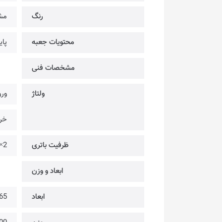
رنگ
مش
محتویات جعبه
پایه شار
مشخصات فنی
ولتاژ
ورودی
خرو
ظرفیت باتری
×2
ابعاد و وزن
ابعاد
165 × 58 × 5