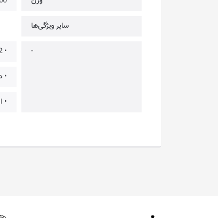
وزن
500 
سایر ویژگی‌ها
-
• 2× عدد باتری قابل شارژ به همراه کاور
• دارا
• ا