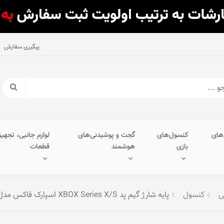
پیگیری سفارش
های
کنسول‌های
گجت و پوشیدنی‌های
لوازم جانبی، تجهیز
بازی
هوشمند
قطعات
ی
کنسول
پایه شارژ گیم پد XBOX Series X/S اسپارک فاکس مدل W20X513-01