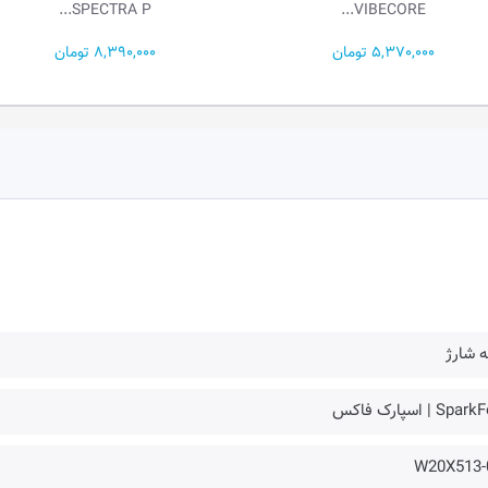
SPECTRA P...
VIBECORE...
5,370,000 تومان
8,390,000 تومان
ه شارژ
Spa | اسپارک فاکس
W20X513-