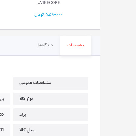
VIBECORE...
H262
2,600, تومان
5,590,000 تومان
مشخصات
دیدگاه‌ها
مشخصات عمومی
نوع کالا
پای
برند
rkFox
مدل کالا
01