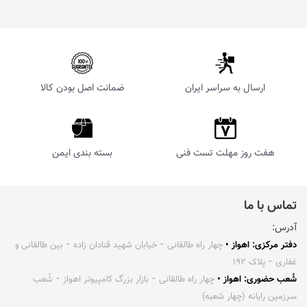
ارسال به سراسر ایران
ضمانت اصل بودن کالا
هفت روز مهلت تست فنی
بسته بندی ایمن
تماس با ما
آدرس:
دفتر مرکزی: اهواز •
چهار راه طالقانی ⁃ خیابان شهید قنادان زاده ⁃ بین طالقانی و
غفاری ⁃ پلاک ۱۹۲
شُعب حضوری: اهواز •
چهار راه طالقانی ⁃ بازار بزرگ کامپیوتر اهواز ⁃ شُعب
سرزمین رایانه (چهار شعبه)