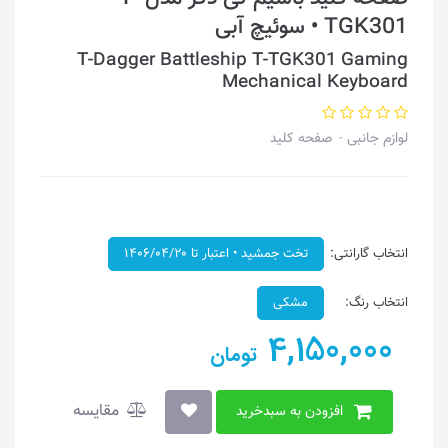
TGK301 • سوئیچ آبی
T-Dagger Battleship T-TGK301 Gaming
Mechanical Keyboard
لوازم جانبی
صفحه کلید
انتخاب گارانتی:
تخت جمشید • اعتبار تا ۱۴۰۶/۰۴/۲۰
انتخاب رنگ:
مشکی
4,150,000
تومان
مقایسه
افزودن به سبدخرید