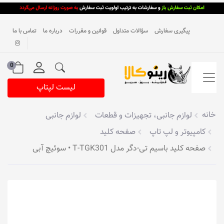
پیگیری سفارش
سؤالات متداول
قوانین و مقررات
درباره ما
تماس با ما
0
لیست لپتاپ
خانه
لوازم جانبی، تجهیزات و قطعات
لوازم جانبی
کامپیوتر و لپ تاپ
صفحه کلید
صفحه کلید باسیم تی-دگر مدل T-TGK301 • سوئیچ آبی