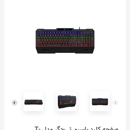
صفحه کلید باسیم تی-دگر مدل T-