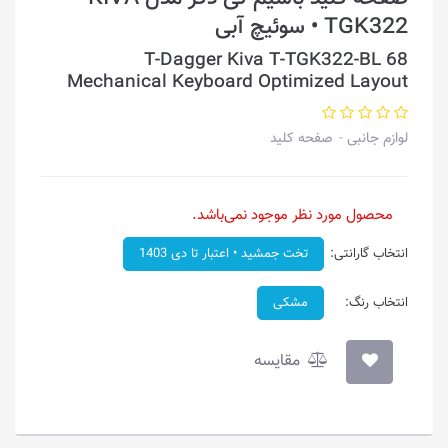
TGK322 • سوئیچ آبی
T-Dagger Kiva T-TGK322-BL 68
Mechanical Keyboard Optimized Layout
لوازم جانبی
صفحه کلید
محصول مورد نظر موجود نمی‌باشد.
انتخاب گارانتی:
تخت جمشید • اعتبار تا دی 1403
انتخاب رنگ:
مشکی
مقایسه