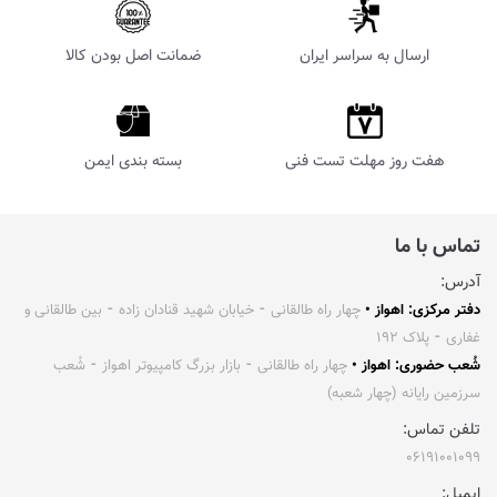
ارسال به سراسر ایران
ضمانت اصل بودن کالا
هفت روز مهلت تست فنی
بسته بندی ایمن
تماس با ما
آدرس:
دفتر مرکزی: اهواز •
چهار راه طالقانی ⁃ خیابان شهید قنادان زاده ⁃ بین طالقانی و
غفاری ⁃ پلاک ۱۹۲
شُعب حضوری: اهواز •
چهار راه طالقانی ⁃ بازار بزرگ کامپیوتر اهواز ⁃ شُعب
سرزمین رایانه (چهار شعبه)
تلفن تماس:
۰۶۱۹۱۰۰۱۰۹۹
ایمیل: