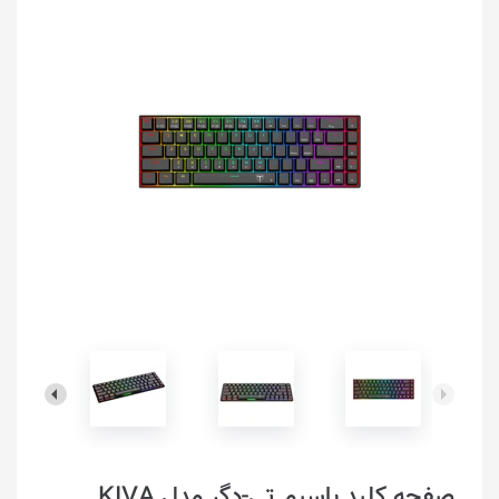
صفحه کلید باسیم تی-دگر مدل KIVA