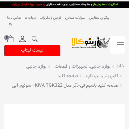
پیگیری سفارش
سؤالات متداول
قوانین و مقررات
درباره ما
تماس با ما
0
لیست لپتاپ
خانه
لوازم جانبی، تجهیزات و قطعات
لوازم جانبی
کامپیوتر و لپ تاپ
صفحه کلید
صفحه کلید باسیم تی-دگر مدل KIVA TGK322 • سوئیچ آبی