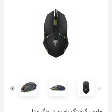
ماوس گیمینگ باسیم تی-دگر مدل