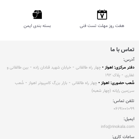
هفت روز مهلت تست فنی
بسته بندی ایمن
تماس با ما
آدرس:
دفتر مرکزی: اهواز •
چهار راه طالقانی ⁃ خیابان شهید قنادان زاده ⁃ بین طالقانی و
غفاری ⁃ پلاک ۱۹۲
شُعب حضوری: اهواز •
چهار راه طالقانی ⁃ بازار بزرگ کامپیوتر اهواز ⁃ شُعب
سرزمین رایانه (چهار شعبه)
تلفن تماس:
۰۶۱۹۱۰۰۱۰۹۹
ایمیل:
info@rinokala.com
ساعات کاری: