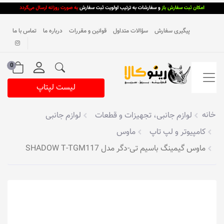
پیگیری سفارش
سؤالات متداول
قوانین و مقررات
درباره ما
تماس با ما
0
لیست لپتاپ
خانه
لوازم جانبی، تجهیزات و قطعات
لوازم جانبی
کامپیوتر و لپ تاپ
ماوس
ماوس گیمینگ باسیم تی-دگر مدل SHADOW T-TGM117